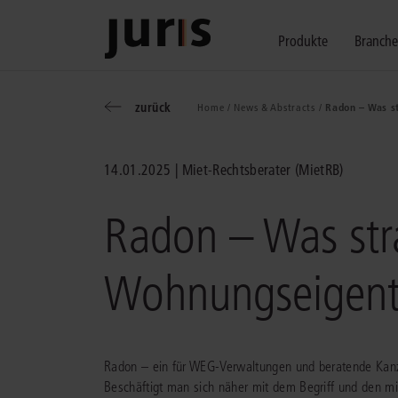
Produkte
Branch
zurück
Home /
News & Abstracts /
Radon – Was st
Wählen Sie bitt
Kompetenz für j
Unsere Services
zurück
zurück
zurück
14.01.2025
Miet-Rechtsberater (MietRB)
Schalten Sie mit unseren flexibel ko
Erfahren Sie, welche Vorteile die Lö
Fragen zum juris Portal oder zu uns
Alle Produkte anzeigen
Radon – Was str
Wohnungseigentu
juris Recht
juris Business
juris Akademie
Radon – ein für WEG-Verwaltungen und beratende Kanzle
Beschäftigt man sich näher mit dem Begriff und den m
zu den Produkten
zu den Produkten
zu den Produkten