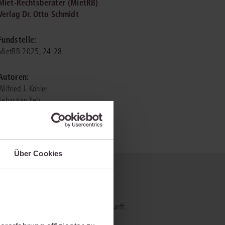
Miet-Rechtsberater (MietRB)
Verlag Dr. Otto Schmidt
IS AKADEMIE
Fundstelle:
ziert und zertifiziert: Online-
MietRB 2025, 24-28
ildungen
für Fachanwälte
in allen
ienstrecht
gen Fachgebieten.
Autoren:
echt
Wilfried J. Köhler
Sebastian Felz
mehr erfahren
Über Cookies
uristen
 nicht?
Online-Produktberater starten
Alle Kontaktmöglichkeiten
echt
- und Praxiswissensmanagement der Zukunft
al bietet und wie mit juris Ihre
 und