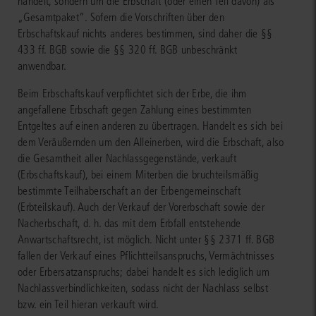
handelt, sondern um die Erbschaft (oder einen Teil davon) als
„Gesamtpaket“. Sofern die Vorschriften über den
Erbschaftskauf nichts anderes bestimmen, sind daher die §§
433 ff. BGB sowie die §§ 320 ff. BGB unbeschränkt
anwendbar.
Beim Erbschaftskauf verpflichtet sich der Erbe, die ihm
angefallene Erbschaft gegen Zahlung eines bestimmten
Entgeltes auf einen anderen zu übertragen. Handelt es sich bei
dem Veräußernden um den Alleinerben, wird die Erbschaft, also
die Gesamtheit aller Nachlassgegenstände, verkauft
(Erbschaftskauf), bei einem Miterben die bruchteilsmäßig
bestimmte Teilhaberschaft an der Erbengemeinschaft
(Erbteilskauf). Auch der Verkauf der Vorerbschaft sowie der
Nacherbschaft, d. h. das mit dem Erbfall entstehende
Anwartschaftsrecht, ist möglich. Nicht unter §§ 2371 ff. BGB
fallen der Verkauf eines Pflichtteilsanspruchs, Vermächtnisses
oder Erbersatzanspruchs; dabei handelt es sich lediglich um
Nachlassverbindlichkeiten, sodass nicht der Nachlass selbst
bzw. ein Teil hieran verkauft wird.