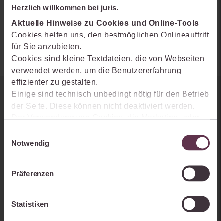
Herzlich willkommen bei juris.
Autoren:
Aktuelle Hinweise zu Cookies und Online-Tools
Ulf Schönenberg-Wessel
Cookies helfen uns, den bestmöglichen Onlineauftritt
für Sie anzubieten.
Cookies sind kleine Textdateien, die von Webseiten
verwendet werden, um die Benutzererfahrung
effizienter zu gestalten.
Einige sind technisch unbedingt nötig für den Betrieb
Sie kennen juris noch nicht?
der Seite. Diese können nicht deaktiviert werden.
Der Verwendung von Cookies, die Marketing- oder
Erhalten Sie einen Einblick, wie juris das Rechts- und
Analyse-Zwecken dienen und uns helfen, unsere
Einwilligungsauswahl
Praxiswissensmanagement der Zukunft gestaltet, welche
Produkte zu optimieren, können Sie zustimmen,
Notwendig
Möglichkeiten Ihnen das juris Portal bietet und wie mit juris Ihre
indem Sie auf „Alles akzeptieren“ klicken. Mit Ihrer
Arbeitsprozesse einfacher und effizienter werden.
Zustimmung erklären Sie sich auch damit
Präferenzen
einverstanden, dass die mittels der Cookies
erhobenen Daten möglicherweise in Drittländer (z.B.
die USA) übermittelt werden, die ein niedrigeres
Statistiken
Datenschutzniveau als die EU aufweisen.