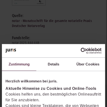
Quelle:
notar - Monatsschrift für die gesamte notarielle Praxis
Deutscher Notarverlag
Fundstelle:
notar 2025, 444-448
Autoren:
Konstantin Tschernin
Zustimmung
Details
Über Cookies
Herzlich willkommen bei juris.
Aktuelle Hinweise zu Cookies und Online-Tools
Cookies helfen uns, den bestmöglichen Onlineauftritt
Sie kennen juris noch nicht?
für Sie anzubieten.
Cookies sind kleine Textdateien, die von Webseiten