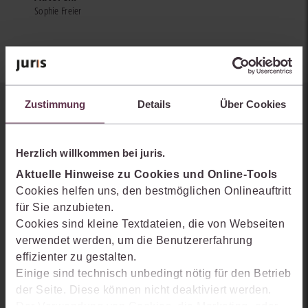
Sophie Freier
Zustimmung
Details
Über Cookies
Sie kennen juris noch nicht?
Erhalten Sie einen Einblick, wie juris das Rechts- und
Herzlich willkommen bei juris.
Praxiswissensmanagement der Zukunft gestaltet, welche
Aktuelle Hinweise zu Cookies und Online-Tools
Möglichkeiten Ihnen das juris Portal bietet und wie mit juris Ihre
Cookies helfen uns, den bestmöglichen Onlineauftritt
Arbeitsprozesse einfacher und effizienter werden.
für Sie anzubieten.
Cookies sind kleine Textdateien, die von Webseiten
verwendet werden, um die Benutzererfahrung
effizienter zu gestalten.
Einige sind technisch unbedingt nötig für den Betrieb
der Seite. Diese können nicht deaktiviert werden.
Der Verwendung von Cookies, die Marketing- oder