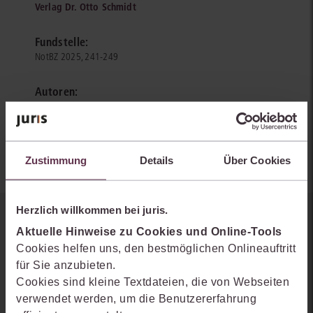
Verlag Dr. Otto Schmidt
Fundstelle:
NotBZ 2025, 241-249
Autoren:
Christopher Keim
Sophie Scholz
Zustimmung
Details
Über Cookies
Herzlich willkommen bei juris.
Sie kennen juris noch nicht?
Aktuelle Hinweise zu Cookies und Online-Tools
Cookies helfen uns, den bestmöglichen Onlineauftritt
Erhalten Sie einen Einblick, wie juris das Rechts- und
für Sie anzubieten.
Praxiswissensmanagement der Zukunft gestaltet, welche
Cookies sind kleine Textdateien, die von Webseiten
Möglichkeiten Ihnen das juris Portal bietet und wie mit juris Ihre
verwendet werden, um die Benutzererfahrung
Arbeitsprozesse einfacher und effizienter werden.