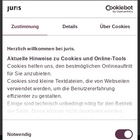
Sie kennen juris noch nicht?
Erhalten Sie einen Einblick, wie juris das Rechts- und
Zustimmung
Details
Über Cookies
Praxiswissensmanagement der Zukunft gestaltet, welche
Möglichkeiten Ihnen das juris Portal bietet und wie mit juris Ihre
Arbeitsprozesse einfacher und effizienter werden.
Herzlich willkommen bei juris.
Aktuelle Hinweise zu Cookies und Online-Tools
Cookies helfen uns, den bestmöglichen Onlineauftritt
für Sie anzubieten.
Cookies sind kleine Textdateien, die von Webseiten
verwendet werden, um die Benutzererfahrung
effizienter zu gestalten.
Einige sind technisch unbedingt nötig für den Betrieb
der Seite. Diese können nicht deaktiviert werden.
Der Verwendung von Cookies, die Marketing- oder
Analyse-Zwecken dienen und uns helfen, unsere
Einwilligungsauswahl
Produkte zu optimieren, können Sie zustimmen,
Notwendig