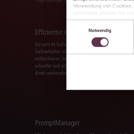
Fragestellungen zu recherchieren, zu analysieren, rele
Verwendung von Cookies, d
optimieren, können Sie zus
sich auch damit einverstan
Einwilligungsauswahl
die USA) übermittelt werde
Effizienter recherchieren
Notwendig
Ihre Einstellungen können 
im Cookiebanner sowie in
Die juris KI-Suite ermöglicht Ihnen, nach ganzen
Sachverhalten statt nur nach Stichworten zu
recherchieren. So finden Sie relevante Inhalte
schneller und erhalten Ergebnisse, mit denen Sie
direkt weiterarbeiten können.
PromptManager