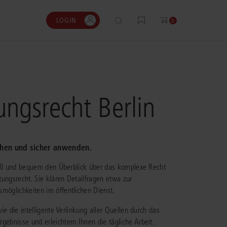
LOGIN
0
0
0
0
tungsrecht Berlin
gen?
nhalte
ENSTIMMEN
ESSKOSTENRECHNER
ehen und sicher anwenden.
ergänzenden Lösungen
t muss ich täglich Gerichtsurteile, nicht nur
bühren und Gerichtskosten flexibel und
r ausgewählte
hnell und bequem den Überblick über das komplexe Recht
te oder Leitsätze, recherchieren und prüfen.
it dem bewährten juris
.
öglicht mir das – einfach und
stenrechner berechnen.
tungsrecht. Sie klären Detailfragen etwa zur
iert.“
möglichkeiten im öffentlichen Dienst.
en
m Prozesskostenrechner
op, Rechtsanwalt und Partner, KT
ie die intelligente Verlinkung aller Quellen durch das
wälte
gebnisse und erleichtern Ihnen die tägliche Arbeit.