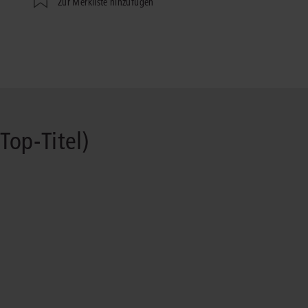
Zur Merkliste hinzufügen
Immaterialgüte
Kanzleimanagement
Zivil- und Zivi
Medizinrecht
Miet- und Wohneigentumsrecht
Top-Titel)