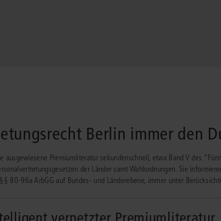
retungsrecht Berlin immer den D
n Sie ausgewiesene Premiumliteratur sekundenschnell, etwa Band V des “F
rsonalvertretungsgesetzen der Länder samt Wahlordnungen. Sie informiere
ch §§ 80-96a ArbGG auf Bundes- und Länderebene, immer unter Berücksicht
ntelligent vernetzter Premiumliteratur