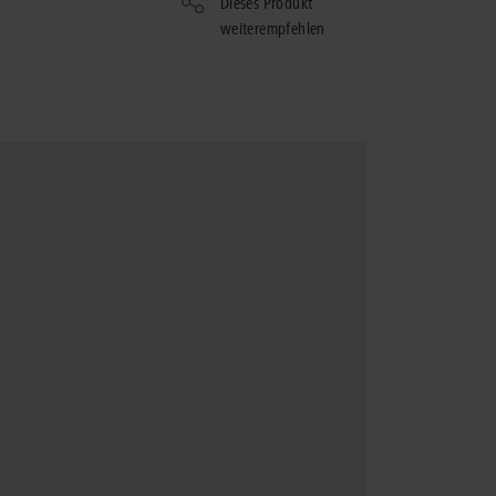
Dieses Produkt
rrecht
weiterempfehlen
lprozessrecht