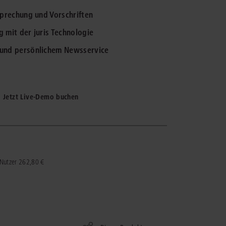
tsprechung und Vorschriften
IS AKADEMIE
g mit der juris Technologie
ziert und zertifiziert: Online-
g und persönlichem Newsservice
ildungen
für Fachanwälte
in allen
ienstrecht
gen Fachgebieten.
echt
Jetzt Live-Demo buchen
mehr erfahren
uristen
. Nutzer 262,80 €
Online-Produktberater starten
Alle Kontaktmöglichkeiten
echt
 und