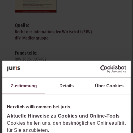
Quelle:
Recht der Internationalen Wirtschaft (RIW)
dfv Mediengruppe
Fundstelle:
RIW 2025, 397-402
Autoren:
Nicholas Schoch
Zustimmung
Details
Über Cookies
Johanna Möller
Herzlich willkommen bei juris.
Aktuelle Hinweise zu Cookies und Online-Tools
Cookies helfen uns, den bestmöglichen Onlineauftritt
für Sie anzubieten.
Sie kennen juris noch nicht?