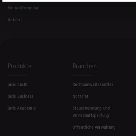
Kontaktformular
Anfahrt
Produkte
Branchen
juris Recht
Rechtsanwaltskanzlei
juris Business
Notariat
juris Akademie
Steuerberatung und
Wirtschaftsprüfung
Öffentliche Verwaltung