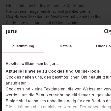
Erhalten Sie einen Einblick, wie juris das Rechts- und
Praxiswissensmanagement der Zukunft gestaltet, welche
Möglichkeiten Ihnen das juris Portal bietet und wie mit juris Ihre
Arbeitsprozesse einfacher und effizienter werden.
Zustimmung
Details
Über Co
Herzlich willkommen bei juris.
Aktuelle Hinweise zu Cookies und Online-Tools
Cookies helfen uns, den bestmöglichen Onlineauftritt für
anzubieten.
Cookies sind kleine Textdateien, die von Webseiten ve
werden, um die Benutzererfahrung effizienter zu gestalt
Einige sind technisch unbedingt nötig für den Betrieb de
Diese können nicht deaktiviert werden. Der Verwendun