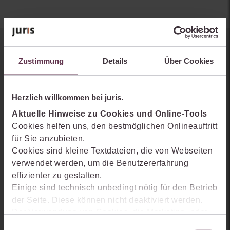
Sie kennen juris noch nicht?
Zustimmung
Details
Über Cookies
Erhalten Sie einen Einblick, wie juris das Rechts- und
Praxiswissensmanagement der Zukunft gestaltet, welche
Herzlich willkommen bei juris.
Möglichkeiten Ihnen das juris Portal bietet und wie mit juris Ihre
Arbeitsprozesse einfacher und effizienter werden.
Aktuelle Hinweise zu Cookies und Online-Tools
Cookies helfen uns, den bestmöglichen Onlineauftritt
für Sie anzubieten.
Cookies sind kleine Textdateien, die von Webseiten
verwendet werden, um die Benutzererfahrung
effizienter zu gestalten.
Einige sind technisch unbedingt nötig für den Betrieb
der Seite. Diese können nicht deaktiviert werden.
Der Verwendung von Cookies, die Marketing- oder
Analyse-Zwecken dienen und uns helfen, unsere
Einwilligungsauswahl