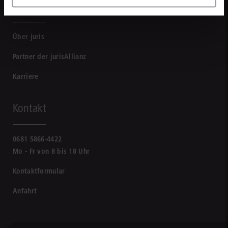
Unternehmen
Über juris
Partner der jurisAllianz
Karriere
Kontakt
0681 5866-4422
Mo - Fr von 8 bis 18 Uhr
Kontaktformular
Anfahrt