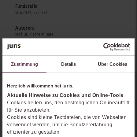
Fundstelle:
SGb 2024, 572-576
Autoren:
Prof. Dr. Friedhelm Hase
Philipp Kunze
Zustimmung
Details
Über Cookies
Herzlich willkommen bei juris.
Sie kennen juris noch nicht?
Aktuelle Hinweise zu Cookies und Online-Tools
Erhalten Sie einen Einblick, wie juris das Rechts- und
Cookies helfen uns, den bestmöglichen Onlineauftritt
Praxiswissensmanagement der Zukunft gestaltet, welche
für Sie anzubieten.
Möglichkeiten Ihnen das juris Portal bietet und wie mit juris Ihre
Cookies sind kleine Textdateien, die von Webseiten
Arbeitsprozesse einfacher und effizienter werden.
verwendet werden, um die Benutzererfahrung
effizienter zu gestalten.