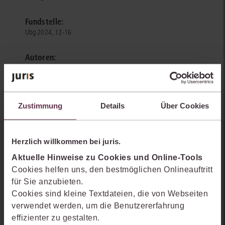
Fundstelle:
Ubg 2024, 12-16
Autoren:
Frederik Friedlhuber
Zustimmung
Details
Über Cookies
Herzlich willkommen bei juris.
Sie kennen juris noch nicht?
Aktuelle Hinweise zu Cookies und Online-Tools
Erhalten Sie einen Einblick, wie juris das Rechts- und
Cookies helfen uns, den bestmöglichen Onlineauftritt
Praxiswissensmanagement der Zukunft gestaltet, welche
für Sie anzubieten.
Möglichkeiten Ihnen das juris Portal bietet und wie mit juris Ihre
Cookies sind kleine Textdateien, die von Webseiten
Arbeitsprozesse einfacher und effizienter werden.
verwendet werden, um die Benutzererfahrung
effizienter zu gestalten.