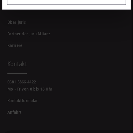
Unternehmen
Über juris
Partner der jurisAllianz
Karriere
Kontakt
0681 5866-4422
Mo - Fr von 8 bis 18 Uhr
Kontaktformular
Anfahrt