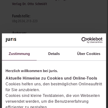
Verlag Dr. Otto Schmidt
Fundstelle:
Ubg 2024, 213-223
Autoren:
Herbert Fittkau
Zustimmung
Details
Über Cookies
Herzlich willkommen bei juris.
Sie kennen juris noch nicht?
Aktuelle Hinweise zu Cookies und Online-Tools
Cookies helfen uns, den bestmöglichen Onlineauftritt
Erhalten Sie einen Einblick, wie juris das Rechts- und
für Sie anzubieten.
Praxiswissensmanagement der Zukunft gestaltet, welche
Cookies sind kleine Textdateien, die von Webseiten
Möglichkeiten Ihnen das juris Portal bietet und wie mit juris Ihre
verwendet werden, um die Benutzererfahrung
Arbeitsprozesse einfacher und effizienter werden.
effizienter zu gestalten.