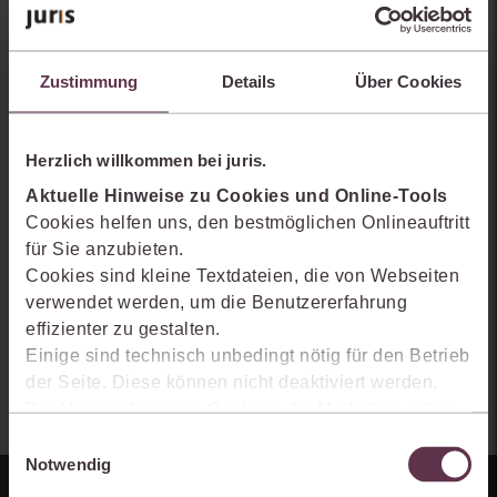
Sie kennen juris noch nicht?
Erhalten Sie einen Einblick, wie juris das Rechts- und
Zustimmung
Details
Über Cookies
Praxiswissensmanagement der Zukunft gestaltet, welche
Möglichkeiten Ihnen das juris Portal bietet und wie mit juris Ihre
Arbeitsprozesse einfacher und effizienter werden.
Herzlich willkommen bei juris.
Aktuelle Hinweise zu Cookies und Online-Tools
Cookies helfen uns, den bestmöglichen Onlineauftritt
für Sie anzubieten.
Cookies sind kleine Textdateien, die von Webseiten
verwendet werden, um die Benutzererfahrung
effizienter zu gestalten.
Einige sind technisch unbedingt nötig für den Betrieb
der Seite. Diese können nicht deaktiviert werden.
Der Verwendung von Cookies, die Marketing- oder
Analyse-Zwecken dienen und uns helfen, unsere
Einwilligungsauswahl
Produkte zu optimieren, können Sie zustimmen,
Notwendig
indem Sie auf „Alles akzeptieren“ klicken. Mit Ihrer