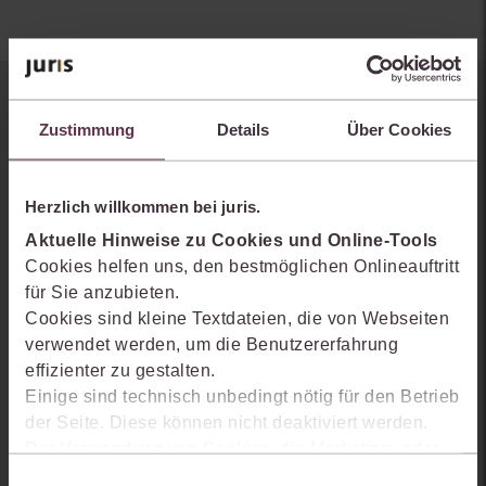
Sie kennen juris noch nicht?
Zustimmung
Details
Über Cookies
Erhalten Sie einen Einblick, wie juris das Rechts- und
Praxiswissensmanagement der Zukunft gestaltet, welche
Herzlich willkommen bei juris.
Möglichkeiten Ihnen das juris Portal bietet und wie mit juris Ihre
Arbeitsprozesse einfacher und effizienter werden.
Aktuelle Hinweise zu Cookies und Online-Tools
Cookies helfen uns, den bestmöglichen Onlineauftritt
für Sie anzubieten.
Cookies sind kleine Textdateien, die von Webseiten
verwendet werden, um die Benutzererfahrung
effizienter zu gestalten.
Einige sind technisch unbedingt nötig für den Betrieb
der Seite. Diese können nicht deaktiviert werden.
Der Verwendung von Cookies, die Marketing- oder
Analyse-Zwecken dienen und uns helfen, unsere
Einwilligungsauswahl