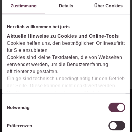
Zustimmung
Details
Über Cookies
Arbeitsprozesse einfacher und effizienter werden.
Herzlich willkommen bei juris.
Aktuelle Hinweise zu Cookies und Online-Tools
Cookies helfen uns, den bestmöglichen Onlineauftritt
für Sie anzubieten.
Cookies sind kleine Textdateien, die von Webseiten
verwendet werden, um die Benutzererfahrung
effizienter zu gestalten.
Einige sind technisch unbedingt nötig für den Betrieb
der Seite. Diese können nicht deaktiviert werden.
Der Verwendung von Cookies, die Marketing- oder
Analyse-Zwecken dienen und uns helfen, unsere
Einwilligungsauswahl
Produkte zu optimieren, können Sie zustimmen,
Notwendig
indem Sie auf „Alles akzeptieren“ klicken. Mit Ihrer
Zustimmung erklären Sie sich auch damit
Präferenzen
einverstanden, dass die mittels der Cookies