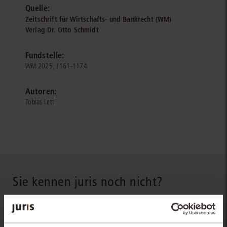
Quelle:
Zeitschrift für Wirtschafts- und Bankrecht (WM)
Verlag Dr. Otto Schmidt
Fundstelle:
WM 2025, 1161-1174
Autoren:
Tobias Lettl
Sie kennen juris noch nicht?
Erhalten Sie einen Einblick, wie juris das Rechts- und
Praxiswissensmanagement der Zukunft gestaltet, welche
Möglichkeiten Ihnen das juris Portal bietet und wie mit juris Ihre