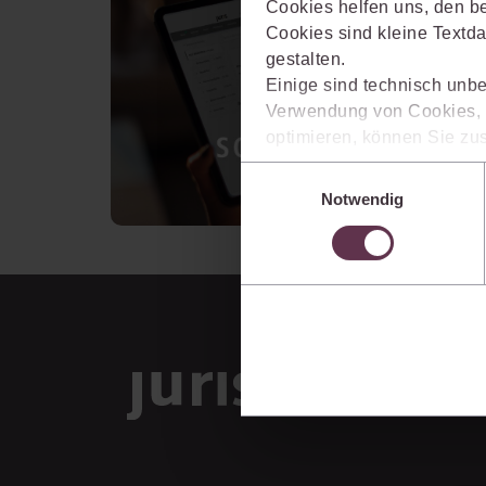
Cookies helfen uns, den be
Cookies sind kleine Textda
gestalten.
Einige sind technisch unbe
Verwendung von Cookies, d
optimieren, können Sie zus
sich auch damit einverstan
Einwilligungsauswahl
die USA) übermittelt werde
Notwendig
Ihre Einstellungen können 
im Cookiebanner sowie in