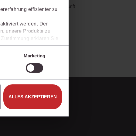
rrecht
- und Praxiswissensmanagement der Zukunft
rerfahrung effizienter zu
al bietet und wie mit juris Ihre
lprozessrecht
aktiviert werden. Der
n, unsere Produkte zu
er Zustimmung erklären Sie
rweise in Drittländer (z.B.
isen.
Marketing
e unter den Einstellungen
ALLES AKZEPTIEREN