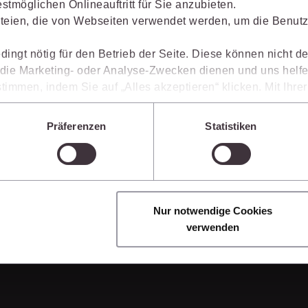
stmöglichen Onlineauftritt für Sie anzubieten.
Immaterialgüte
Erhalten Sie einen Einblick, wie juris das Rechts
teien, die von Webseiten verwendet werden, um die Benutze
Kanzleimanagement
gestaltet, welche Möglichkeiten Ihnen das juris Port
Zivil- und Zivi
Arbeitsprozesse einfacher und effizienter werden.
Medizinrecht
dingt nötig für den Betrieb der Seite. Diese können nicht de
ie Marketing- oder Analyse-Zwecken dienen und uns helfe
Miet- und Wohneigentumsrecht
timmen, indem Sie auf „Alles akzeptieren“ klicken. Mit Ihr
den, dass die mittels der Cookies erhobenen Daten mögliche
n, die ein niedrigeres Datenschutzniveau als die EU aufwe
Präferenzen
Statistiken
Sie jederzeit individuell anpassen. Weitere Infos finden Si
 unseren
Hinweisen zum Datenschutz
.
Nur notwendige Cookies
verwenden