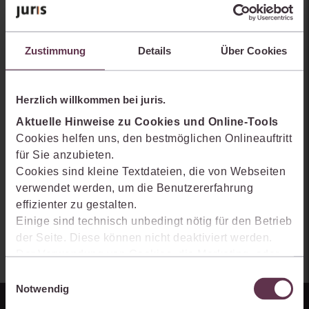
Sie kennen juris noch nicht?
Erhalten Sie einen Einblick, wie juris das Rechts- und
Zustimmung
Details
Über Cookies
Praxiswissensmanagement der Zukunft gestaltet, welche
Möglichkeiten Ihnen das juris Portal bietet und wie mit juris Ihre
Arbeitsprozesse einfacher und effizienter werden.
Herzlich willkommen bei juris.
Aktuelle Hinweise zu Cookies und Online-Tools
Cookies helfen uns, den bestmöglichen Onlineauftritt
für Sie anzubieten.
Cookies sind kleine Textdateien, die von Webseiten
verwendet werden, um die Benutzererfahrung
effizienter zu gestalten.
Einige sind technisch unbedingt nötig für den Betrieb
der Seite. Diese können nicht deaktiviert werden.
Der Verwendung von Cookies, die Marketing- oder
Analyse-Zwecken dienen und uns helfen, unsere
Einwilligungsauswahl
Produkte zu optimieren, können Sie zustimmen,
Notwendig
indem Sie auf „Alles akzeptieren“ klicken. Mit Ihrer