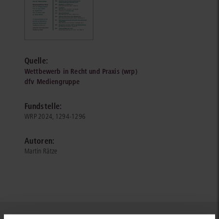
Quelle:
Wettbewerb in Recht und Praxis (wrp)
dfv Mediengruppe
Fundstelle:
WRP 2024, 1294-1296
Autoren:
Martin Rätze