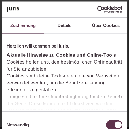
Sie kennen juris noch nicht?
Zustimmung
Details
Über Cookies
Erhalten Sie einen Einblick, wie juris das Rechts- und
Praxiswissensmanagement der Zukunft gestaltet, welche
Möglichkeiten Ihnen das juris Portal bietet und wie mit juris Ihre
Herzlich willkommen bei juris.
Arbeitsprozesse einfacher und effizienter werden.
Aktuelle Hinweise zu Cookies und Online-Tools
Cookies helfen uns, den bestmöglichen Onlineauftritt
für Sie anzubieten.
Cookies sind kleine Textdateien, die von Webseiten
verwendet werden, um die Benutzererfahrung
effizienter zu gestalten.
Einige sind technisch unbedingt nötig für den Betrieb
der Seite. Diese können nicht deaktiviert werden.
Der Verwendung von Cookies, die Marketing- oder
Analyse-Zwecken dienen und uns helfen, unsere
Einwilligungsauswahl
Produkte zu optimieren, können Sie zustimmen,
Notwendig