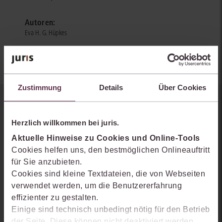
Autoren:
Eva H. G. Hüpkes
Zustimmung
Details
Über Cookies
Sie kennen juris noch nicht?
Herzlich willkommen bei juris.
Erhalten Sie einen Einblick, wie juris das Rechts- und
Aktuelle Hinweise zu Cookies und Online-Tools
Praxiswissensmanagement der Zukunft gestaltet, welche
Cookies helfen uns, den bestmöglichen Onlineauftritt
Möglichkeiten Ihnen das juris Portal bietet und wie mit juris Ihre
für Sie anzubieten.
Arbeitsprozesse einfacher und effizienter werden.
Cookies sind kleine Textdateien, die von Webseiten
verwendet werden, um die Benutzererfahrung
effizienter zu gestalten.
Einige sind technisch unbedingt nötig für den Betrieb
der Seite. Diese können nicht deaktiviert werden.