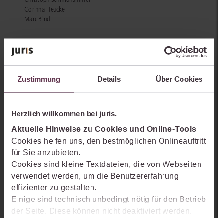
Corinna Heucke
Marc Bind
Zustimmung
Details
Über Cookies
Sie kennen juris noch nicht?
Herzlich willkommen bei juris.
Erhalten Sie einen Einblick, wie juris das Rechts- und
Praxiswissensmanagement der Zukunft gestaltet, welche
Aktuelle Hinweise zu Cookies und Online-Tools
Möglichkeiten Ihnen das juris Portal bietet und wie mit juris Ihre
Cookies helfen uns, den bestmöglichen Onlineauftritt
Arbeitsprozesse einfacher und effizienter werden.
für Sie anzubieten.
Cookies sind kleine Textdateien, die von Webseiten
verwendet werden, um die Benutzererfahrung
effizienter zu gestalten.
Einige sind technisch unbedingt nötig für den Betrieb
der Seite. Diese können nicht deaktiviert werden.