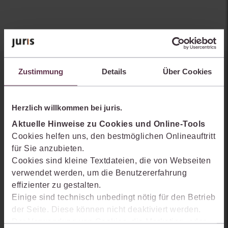
Zustimmung
Details
Über Cookies
Sie kennen juris noch nicht?
Erhalten Sie einen Einblick, wie juris das Rechts- und
Herzlich willkommen bei juris.
Praxiswissensmanagement der Zukunft gestaltet, welche
Möglichkeiten Ihnen das juris Portal bietet und wie mit juris Ihre
Aktuelle Hinweise zu Cookies und Online-Tools
Arbeitsprozesse einfacher und effizienter werden.
Cookies helfen uns, den bestmöglichen Onlineauftritt
für Sie anzubieten.
Cookies sind kleine Textdateien, die von Webseiten
verwendet werden, um die Benutzererfahrung
effizienter zu gestalten.
Einige sind technisch unbedingt nötig für den Betrieb
der Seite. Diese können nicht deaktiviert werden.
Der Verwendung von Cookies, die Marketing- oder