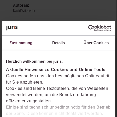
Autoren:
David Witzheller
Zustimmung
Details
Über Cookies
Sie kennen juris noch nicht?
Herzlich willkommen bei juris.
Erhalten Sie einen Einblick, wie juris das Rechts- und
Praxiswissensmanagement der Zukunft gestaltet, welche
Aktuelle Hinweise zu Cookies und Online-Tools
Möglichkeiten Ihnen das juris Portal bietet und wie mit juris Ihre
Cookies helfen uns, den bestmöglichen Onlineauftritt
Arbeitsprozesse einfacher und effizienter werden.
für Sie anzubieten.
Cookies sind kleine Textdateien, die von Webseiten
verwendet werden, um die Benutzererfahrung
effizienter zu gestalten.
Einige sind technisch unbedingt nötig für den Betrieb
der Seite. Diese können nicht deaktiviert werden.