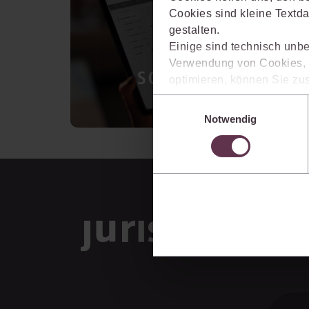
Cookies sind kleine Textda
gestalten.
Einige sind technisch unbe
Verwendung von Cookies, d
optimieren, können Sie zus
sich auch damit einverstan
Einwilligungsauswahl
die USA) übermittelt werde
Notwendig
Ihre Einstellungen können 
im Cookiebanner sowie in