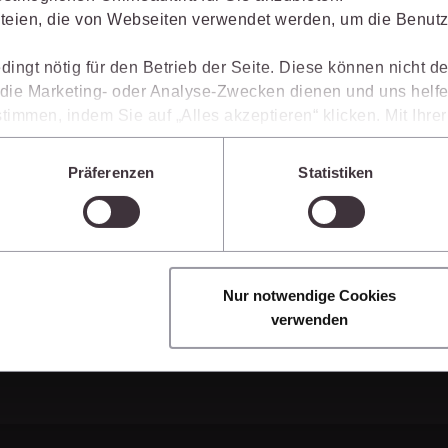
Immaterialgüte
gestaltet, welche Möglichkeiten Ihnen das juris Port
teien, die von Webseiten verwendet werden, um die Benutze
Kanzleimanagement
Arbeitsprozesse einfacher und effizienter werden.
Zivil- und Zivi
dingt nötig für den Betrieb der Seite. Diese können nicht de
Medizinrecht
ie Marketing- oder Analyse-Zwecken dienen und uns helfe
timmen, indem Sie auf „Alles akzeptieren“ klicken. Mit Ihr
Miet- und Wohneigentumsrecht
den, dass die mittels der Cookies erhobenen Daten mögliche
n, die ein niedrigeres Datenschutzniveau als die EU aufwe
Präferenzen
Statistiken
Sie jederzeit individuell anpassen. Weitere Infos finden Si
 unseren
Hinweisen zum Datenschutz
.
Nur notwendige Cookies
verwenden