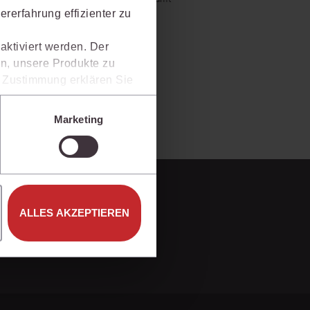
rrecht
al bietet und wie mit juris Ihre
rerfahrung effizienter zu
lprozessrecht
aktiviert werden. Der
n, unsere Produkte zu
er Zustimmung erklären Sie
rweise in Drittländer (z.B.
isen.
Marketing
e unter den Einstellungen
ALLES AKZEPTIEREN