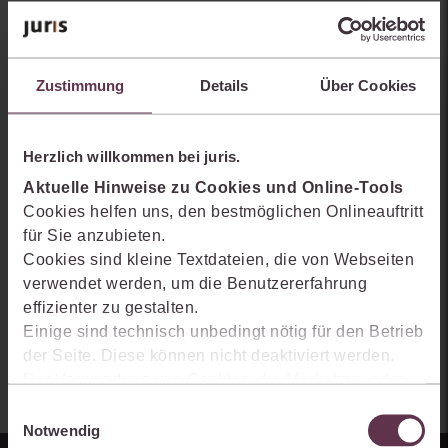
Sie kennen juris noch nicht?
Erhalten Sie einen Einblick, wie juris das Rechts- und
Zustimmung
Details
Über Cookies
Praxiswissensmanagement der Zukunft gestaltet, welche
Möglichkeiten Ihnen das juris Portal bietet und wie mit juris Ihre
Arbeitsprozesse einfacher und effizienter werden.
Herzlich willkommen bei juris.
Aktuelle Hinweise zu Cookies und Online-Tools
Cookies helfen uns, den bestmöglichen Onlineauftritt
für Sie anzubieten.
Cookies sind kleine Textdateien, die von Webseiten
verwendet werden, um die Benutzererfahrung
effizienter zu gestalten.
Einige sind technisch unbedingt nötig für den Betrieb
der Seite. Diese können nicht deaktiviert werden.
Der Verwendung von Cookies, die Marketing- oder
Analyse-Zwecken dienen und uns helfen, unsere
Einwilligungsauswahl
Produkte zu optimieren, können Sie zustimmen,
Notwendig