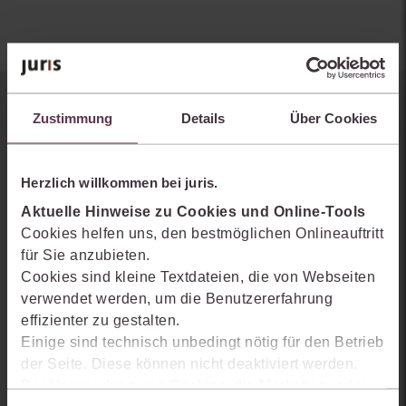
Sie kennen juris noch nicht?
Zustimmung
Details
Über Cookies
Erhalten Sie einen Einblick, wie juris das Rechts- und
Praxiswissensmanagement der Zukunft gestaltet, welche
Herzlich willkommen bei juris.
Möglichkeiten Ihnen das juris Portal bietet und wie mit juris Ihre
Aktuelle Hinweise zu Cookies und Online-Tools
Arbeitsprozesse einfacher und effizienter werden.
Cookies helfen uns, den bestmöglichen Onlineauftritt
für Sie anzubieten.
Cookies sind kleine Textdateien, die von Webseiten
verwendet werden, um die Benutzererfahrung
effizienter zu gestalten.
Einige sind technisch unbedingt nötig für den Betrieb
der Seite. Diese können nicht deaktiviert werden.
Der Verwendung von Cookies, die Marketing- oder