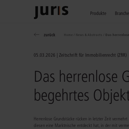
Produkte
Branch
zurück
Home /
News & Abstracts /
Das herrenlos
Wählen Sie bitt
Kompetenz für j
Unsere Services
zurück
zurück
zurück
05.03.2026
Zeitschrift für Immobilienrecht (ZfIR)
Schalten Sie mit unseren flexibel ko
Erfahren Sie, welche Vorteile die Lö
Fragen zum juris Portal oder zu uns
Alle Produkte anzeigen
Das herrenlose 
begehrtes Objek
juris Recht
juris Business
juris Akademie
Herrenlose Grundstücke rücken in letzter Zeit vermehr
diesen eine Marktnische entdeckt hat, in der mit verme
zu den Produkten
zu den Produkten
zu den Produkten