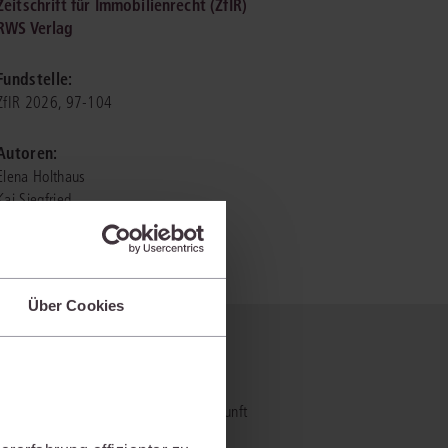
Zeitschrift für Immobilienrecht (ZfIR)
RWS Verlag
IS AKADEMIE
Fundstelle:
ziert und zertifiziert: Online-
ZfIR 2026, 97-104
ildungen
für Fachanwälte
in allen
ienstrecht
gen Fachgebieten.
Autoren:
echt
Elena Holthaus
Kai Siegfried
mehr erfahren
Über Cookies
uristen
 nicht?
Online-Produktberater starten
Alle Kontaktmöglichkeiten
echt
- und Praxiswissensmanagement der Zukunft
al bietet und wie mit juris Ihre
 und