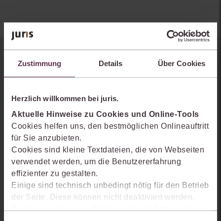
Sie kennen juris noch nicht?
Zustimmung
Details
Über Cookies
Erhalten Sie einen Einblick, wie juris das Rechts- und
Praxiswissensmanagement der Zukunft gestaltet, welche
Herzlich willkommen bei juris.
Möglichkeiten Ihnen das juris Portal bietet und wie mit juris Ihre
Aktuelle Hinweise zu Cookies und Online-Tools
Arbeitsprozesse einfacher und effizienter werden.
Cookies helfen uns, den bestmöglichen Onlineauftritt
für Sie anzubieten.
Cookies sind kleine Textdateien, die von Webseiten
verwendet werden, um die Benutzererfahrung
effizienter zu gestalten.
Einige sind technisch unbedingt nötig für den Betrieb
der Seite. Diese können nicht deaktiviert werden.
Der Verwendung von Cookies, die Marketing- oder
Analyse-Zwecken dienen und uns helfen, unsere