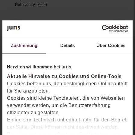
Philip von der Meden
Zustimmung
Details
Über Cookies
Sie kennen juris noch nicht?
Erhalten Sie einen Einblick, wie juris das Rechts- und
Herzlich willkommen bei juris.
Praxiswissensmanagement der Zukunft gestaltet, welche
Aktuelle Hinweise zu Cookies und Online-Tools
Möglichkeiten Ihnen das juris Portal bietet und wie mit juris Ihre
Cookies helfen uns, den bestmöglichen Onlineauftritt
Arbeitsprozesse einfacher und effizienter werden.
für Sie anzubieten.
Cookies sind kleine Textdateien, die von Webseiten
verwendet werden, um die Benutzererfahrung
effizienter zu gestalten.
Einige sind technisch unbedingt nötig für den Betrieb
der Seite. Diese können nicht deaktiviert werden.
Der Verwendung von Cookies, die Marketing- oder