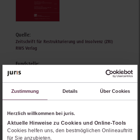
Quelle:
Zeitschrift für Restrukturierung und Insolvenz (ZRI)
RWS Verlag
Fundstelle:
ZRI 2025, 797-803
Autoren:
Zustimmung
Details
Über Cookies
Gerrit Hölzle
Herzlich willkommen bei juris.
Aktuelle Hinweise zu Cookies und Online-Tools
Cookies helfen uns, den bestmöglichen Onlineauftritt
für Sie anzubieten.