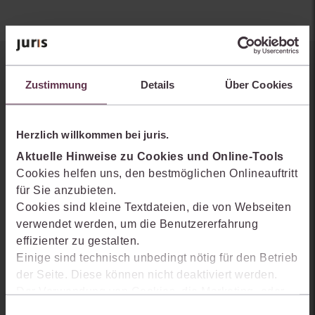
Sie kennen juris noch nicht?
Zustimmung
Details
Über Cookies
Erhalten Sie einen Einblick, wie juris das Rechts- und
Praxiswissensmanagement der Zukunft gestaltet, welche
Herzlich willkommen bei juris.
Möglichkeiten Ihnen das juris Portal bietet und wie mit juris Ihre
Aktuelle Hinweise zu Cookies und Online-Tools
Arbeitsprozesse einfacher und effizienter werden.
Cookies helfen uns, den bestmöglichen Onlineauftritt
für Sie anzubieten.
Cookies sind kleine Textdateien, die von Webseiten
verwendet werden, um die Benutzererfahrung
effizienter zu gestalten.
Einige sind technisch unbedingt nötig für den Betrieb
der Seite. Diese können nicht deaktiviert werden.
Der Verwendung von Cookies, die Marketing- oder
Analyse-Zwecken dienen und uns helfen, unsere
Einwilligungsauswahl