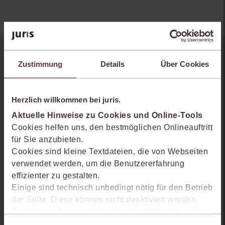
Sie kennen juris noch nicht?
Zustimmung
Details
Über Cookies
Erhalten Sie einen Einblick, wie juris das Rechts- und
Praxiswissensmanagement der Zukunft gestaltet, welche
Herzlich willkommen bei juris.
Möglichkeiten Ihnen das juris Portal bietet und wie mit juris Ihre
Aktuelle Hinweise zu Cookies und Online-Tools
Arbeitsprozesse einfacher und effizienter werden.
Cookies helfen uns, den bestmöglichen Onlineauftritt
für Sie anzubieten.
Cookies sind kleine Textdateien, die von Webseiten
verwendet werden, um die Benutzererfahrung
effizienter zu gestalten.
Einige sind technisch unbedingt nötig für den Betrieb
der Seite. Diese können nicht deaktiviert werden.
Der Verwendung von Cookies, die Marketing- oder
Analyse-Zwecken dienen und uns helfen, unsere