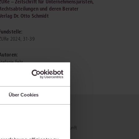
ZURe – Zeitschrift für Unternehmensjuristen,
Rechtsabteilungen und deren Berater
Verlag Dr. Otto Schmidt
IS AKADEMIE
ziert und zertifiziert: Online-
Fundstelle:
ildungen
für Fachanwälte
in allen
ienstrecht
ZURe 2024, 31-39
gen Fachgebieten.
echt
Autoren:
Stefanie Fehr
mehr erfahren
Über Cookies
uristen
 nicht?
Online-Produktberater starten
Alle Kontaktmöglichkeiten
echt
- und Praxiswissensmanagement der Zukunft
al bietet und wie mit juris Ihre
 und