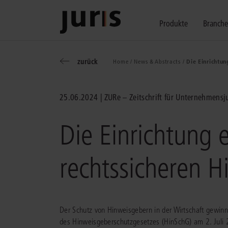
Produkte
Branch
zurück
Home /
News & Abstracts /
Die Einrichtun
Wählen Sie bitt
Kompetenz für j
Unsere Services
zurück
zurück
zurück
25.06.2024
ZURe – Zeitschrift für Unternehmensj
Schalten Sie mit unseren flexibel ko
Erfahren Sie, welche Vorteile die Lö
Fragen zum juris Portal oder zu uns
Alle Produkte anzeigen
Die Einrichtung
rechtssicheren 
juris Recht
juris Business
juris Akademie
Der Schutz von Hinweisgebern in der Wirtschaft gewin
des Hinweisgeberschutzgesetzes (HinSchG) am 2. Juli 
zu den Produkten
zu den Produkten
zu den Produkten