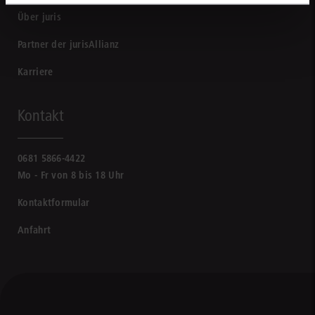
Über juris
Partner der jurisAllianz
Karriere
Kontakt
0681 5866-4422
Mo - Fr von 8 bis 18 Uhr
Kontaktformular
Anfahrt