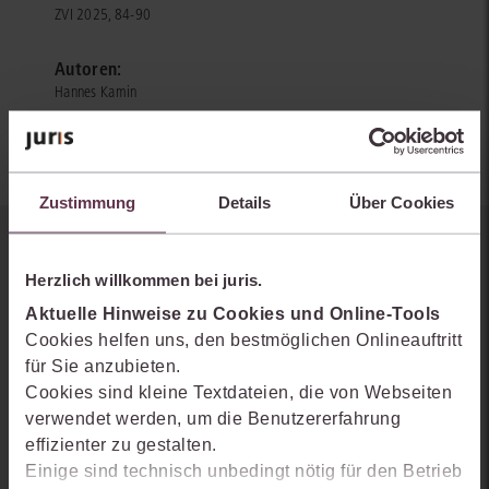
ZVI 2025, 84-90
Autoren:
Hannes Kamin
Zustimmung
Details
Über Cookies
Sie kennen juris noch nicht?
Herzlich willkommen bei juris.
Erhalten Sie einen Einblick, wie juris das Rechts- und
Aktuelle Hinweise zu Cookies und Online-Tools
Praxiswissensmanagement der Zukunft gestaltet, welche
Cookies helfen uns, den bestmöglichen Onlineauftritt
Möglichkeiten Ihnen das juris Portal bietet und wie mit juris Ihre
für Sie anzubieten.
Arbeitsprozesse einfacher und effizienter werden.
Cookies sind kleine Textdateien, die von Webseiten
verwendet werden, um die Benutzererfahrung
effizienter zu gestalten.
Einige sind technisch unbedingt nötig für den Betrieb