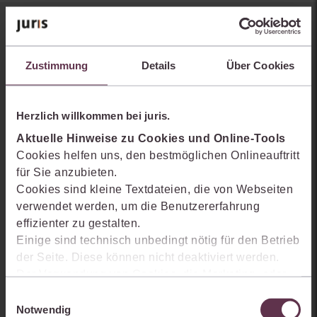
Sie kennen juris noch nicht?
Zustimmung
Details
Über Cookies
Erhalten Sie einen Einblick, wie juris das Rechts- und
Praxiswissensmanagement der Zukunft gestaltet, welche
Möglichkeiten Ihnen das juris Portal bietet und wie mit juris Ihre
Herzlich willkommen bei juris.
Arbeitsprozesse einfacher und effizienter werden.
Aktuelle Hinweise zu Cookies und Online-Tools
Cookies helfen uns, den bestmöglichen Onlineauftritt
für Sie anzubieten.
Cookies sind kleine Textdateien, die von Webseiten
verwendet werden, um die Benutzererfahrung
effizienter zu gestalten.
Einige sind technisch unbedingt nötig für den Betrieb
der Seite. Diese können nicht deaktiviert werden.
Der Verwendung von Cookies, die Marketing- oder
Analyse-Zwecken dienen und uns helfen, unsere
Einwilligungsauswahl
Produkte zu optimieren, können Sie zustimmen,
Notwendig