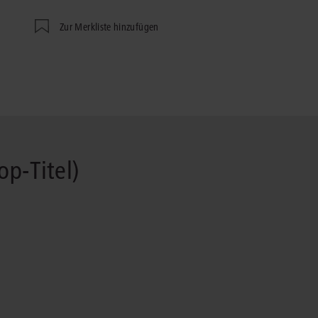
Immaterialgüte
Kanzleimanagement
Zur Merkliste hinzufügen
Zivil- und Zivi
Medizinrecht
Miet- und Wohneigentumsrecht
op-Titel)