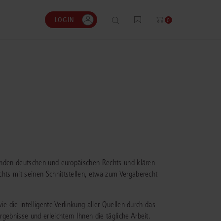
LOGIN
0
0
0
0
gen?
nhalte
ENSTIMMEN
ESSKOSTENRECHNER
ergänzenden Lösungen
t muss ich täglich Gerichtsurteile, nicht nur
bühren und Gerichtskosten flexibel und
r ausgewählte
ltenden deutschen und europäischen Rechts und klären
te oder Leitsätze, recherchieren und prüfen.
it dem bewährten juris
.
öglicht mir das – einfach und
stenrechner berechnen.
chts mit seinen Schnittstellen, etwa zum Vergaberecht
iert.“
en
m Prozesskostenrechner
op, Rechtsanwalt und Partner, KT
ie die intelligente Verlinkung aller Quellen durch das
wälte
gebnisse und erleichtern Ihnen die tägliche Arbeit.