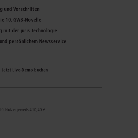
ng und Vorschriften
IS AKADEMIE
ie 10. GWB-Novelle
ziert und zertifiziert: Online-
g mit der juris Technologie
ildungen
für Fachanwälte
in allen
ienstrecht
gen Fachgebieten.
g und persönlichem Newsservice
echt
mehr erfahren
Jetzt Live-Demo buchen
uristen
 10. Nutzer jeweils 410,40 €
Online-Produktberater starten
Alle Kontaktmöglichkeiten
echt
 und