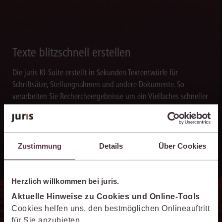
Texte blitzschnell erstellen
Die juris KI-Suite erstellt in Sekunden Textentwürfe für
Schriftsätze, Stellungnahmen und andere Dokumente. So
verarbeiten Sie Rechercheergebnisse um ein Vielfaches schneller
weiter als bislang.
Zustimmung
Details
Über Cookies
15 Minuten Live-Demo zur juris KI-
Herzlich willkommen bei juris.
Suite
Aktuelle Hinweise zu Cookies und Online-Tools
Erfahren Sie, wie die juris KI-Suite Ihre Arbeit
Cookies helfen uns, den bestmöglichen Onlineauftritt
unterstützt – live erklärt und auf Ihre Praxis
für Sie anzubieten.