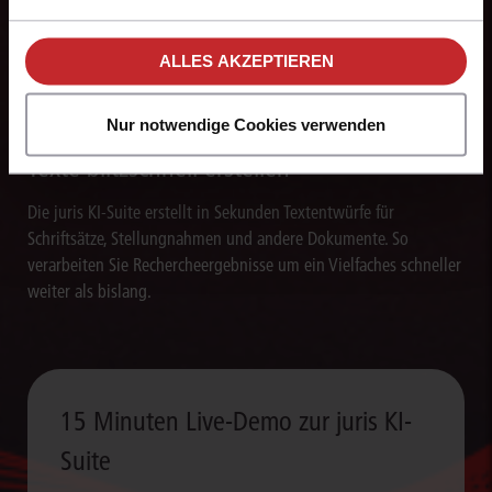
Arbeitsabläufe und sorgen für eine effiziente Bearbeitung
unseren
Hinweisen zum Datenschutz
.
wiederkehrender juristischer Aufgaben.
ALLES AKZEPTIEREN
Nur notwendige Cookies verwenden
Texte blitzschnell erstellen
Die juris KI-Suite erstellt in Sekunden Textentwürfe für
Schriftsätze, Stellungnahmen und andere Dokumente. So
verarbeiten Sie Rechercheergebnisse um ein Vielfaches schneller
weiter als bislang.
15 Minuten Live-Demo zur juris KI-
Suite