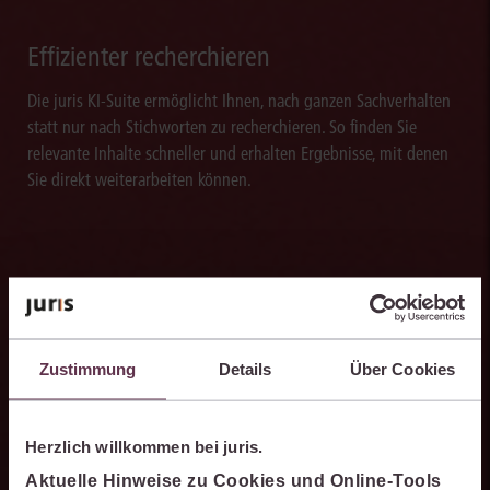
Effizienter recherchieren
Die juris KI-Suite ermöglicht Ihnen, nach ganzen Sachverhalten
statt nur nach Stichworten zu recherchieren. So finden Sie
relevante Inhalte schneller und erhalten Ergebnisse, mit denen
Sie direkt weiterarbeiten können.
Ergebnisse sicher belegen
Die juris KI-Suite belegt ihre Ergebnisse mit nachvollziehbaren,
Zustimmung
Details
Über Cookies
zitierfähigen Quellenverweisen. So können Sie die Antworten
transparent prüfen, fachlich einordnen und auf einer belastbaren
Grundlage weiterverarbeiten.
Herzlich willkommen bei juris.
Aktuelle Hinweise zu Cookies und Online-Tools