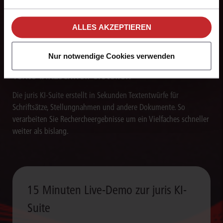
Arbeitsabläufe und sorgen für eine effiziente Bearbeitung
unseren
Hinweisen zum Datenschutz
.
wiederkehrender juristischer Aufgaben.
ALLES AKZEPTIEREN
Nur notwendige Cookies verwenden
Texte blitzschnell erstellen
Die juris KI-Suite erstellt in Sekunden Textentwürfe für
Schriftsätze, Stellungnahmen und andere Dokumente. So
verarbeiten Sie Rechercheergebnisse um ein Vielfaches schneller
weiter als bislang.
15 Minuten Live-Demo zur juris KI-
Suite