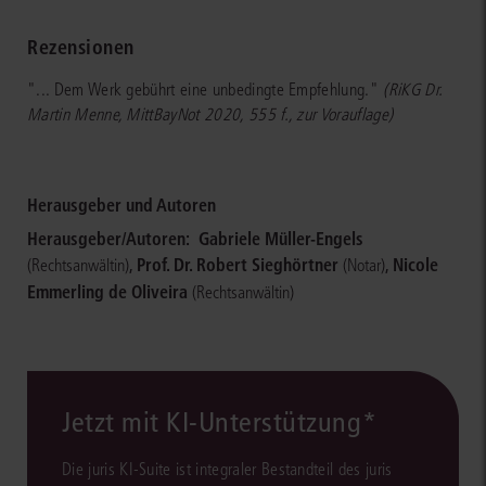
Rezensionen
"... Dem Werk gebührt eine unbedingte Empfehlung."
(RiKG Dr.
Martin Menne, MittBayNot 2020, 555 f., zur Vorauflage)
Herausgeber und Autoren
Herausgeber/Autoren:
Gabriele Müller-Engels
,
Prof. Dr. Robert Sieghörtner
,
Nicole
(Rechtsanwältin)
(Notar)
Emmerling de Oliveira
(Rechtsanwältin)
Jetzt mit KI-Unterstützung*
Die juris KI-Suite ist integraler Bestandteil des juris