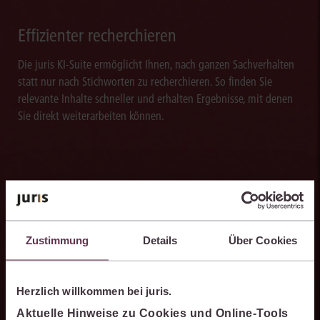
Effizienter recherchieren
Die juris KI-Suite ermöglicht Ihnen, nach ganzen Sachverhalten
statt nur nach Stichworten zu recherchieren. So finden Sie
relevante Inhalte schneller und erhalten Ergebnisse, mit denen
Sie direkt weiterarbeiten können.
Ergebnisse sicher belegen
Die juris KI-Suite belegt ihre Ergebnisse mit nachvollziehbaren,
Zustimmung
Details
Über Cookies
zitierfähigen Quellenverweisen. So können Sie die Antworten
transparent prüfen, fachlich einordnen und auf einer belastbaren
Grundlage weiterverarbeiten.
Herzlich willkommen bei juris.
Aktuelle Hinweise zu Cookies und Online-Tools