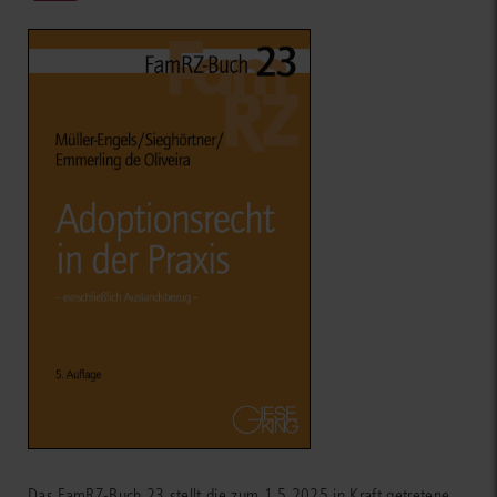
Das FamRZ-Buch 23 stellt die zum 1.5.2025 in Kraft getretene