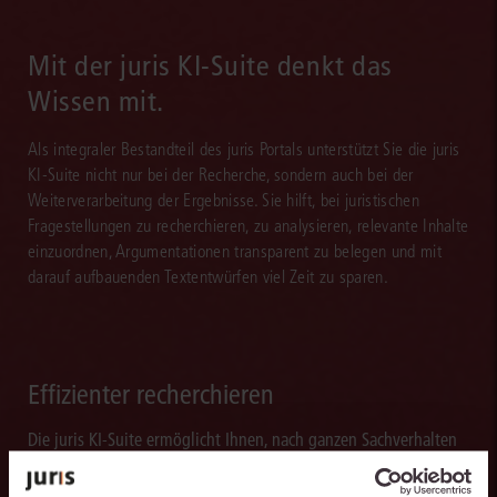
Mit der juris KI-Suite denkt das
Wissen mit.
Als integraler Bestandteil des juris Portals unterstützt Sie die juris
KI-Suite nicht nur bei der Recherche, sondern auch bei der
Weiterverarbeitung der Ergebnisse. Sie hilft, bei juristischen
Fragestellungen zu recherchieren, zu analysieren, relevante Inhalte
einzuordnen, Argumentationen transparent zu belegen und mit
darauf aufbauenden Textentwürfen viel Zeit zu sparen.
Effizienter recherchieren
Die juris KI-Suite ermöglicht Ihnen, nach ganzen Sachverhalten
statt nur nach Stichworten zu recherchieren. So finden Sie
relevante Inhalte schneller und erhalten Ergebnisse, mit denen