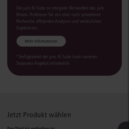
Die juris KI-Suite ist integraler Bestandteil des juris
Portals. Profitieren Sie von einer noch schnelleren
Recherche, effizienten Analysen und verlässlichen
Ergebnissen.
Mehr Informationen
*Verfügbarkeit der juris KI-Suite kann variieren.
Separates Angebot erforderlich.
Jetzt Produkt wählen
Der Titel ist enthalten in: