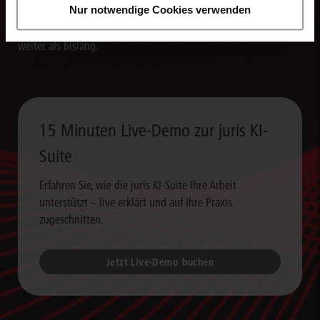
Nur notwendige Cookies verwenden
Schriftsätze, Stellungnahmen und andere Dokumente. So
verarbeiten Sie Rechercheergebnisse um ein Vielfaches schneller
weiter als bislang.
15 Minuten Live-Demo zur juris KI-
Suite
Erfahren Sie, wie die juris KI-Suite Ihre Arbeit
unterstützt – live erklärt und auf Ihre Praxis
zugeschnitten.
Jetzt Live-Demo buchen