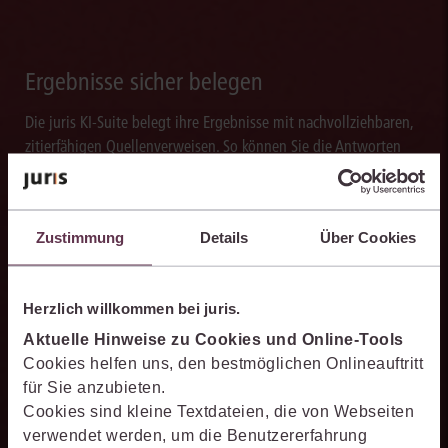
Ergebnisse sicher belegen
Die juris KI-Suite belegt ihre Ergebnisse mit nachvollziehbaren,
zitierfähigen Quellenverweisen. So können Sie die Antworten
transparent prüfen, fachlich einordnen und auf einer belastbaren
Grundlage weiterverarbeiten.
Zustimmung
Details
Über Cookies
Schneller analysieren
Herzlich willkommen bei juris.
Aktuelle Hinweise zu Cookies und Online-Tools
Die juris KI-Suite beschleunigt die Analyse komplexer
Cookies helfen uns, den bestmöglichen Onlineauftritt
juristischer Fragestellungen. Sie hilft dabei, Sachverhalte
für Sie anzubieten.
einzuordnen, Zusammenhänge zu erkennen und belastbare
Cookies sind kleine Textdateien, die von Webseiten
Ansatzpunkte für die weitere Bearbeitung zu gewinnen. Dabei
verwendet werden, um die Benutzererfahrung