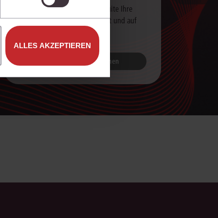
Erfahren Sie, wie die juris KI-Suite Ihre
Arbeit unterstützt – live erklärt und auf
Ihre Praxis zugeschnitten.
ALLES AKZEPTIEREN
Jetzt Live-Demo buchen