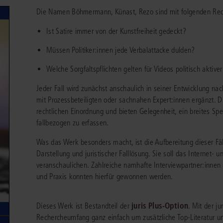
chen
Sie
Die Namen Böhmermann, Künast, Rezo sind mit folgenden Rech
Vereine und Verbände
die
ier
Finden Sie Lösungen und Inhalte, die zu Ihrem Fachgebiet passen.
JURIS BUSINESS
JUR
l,
Ist Satire immer von der Kunstfreiheit gedeckt?
WEITERE SERVICES
Unternehmen
Arbeitsrecht
Notare
e
Praxisnah und intuitiv: Schutz vor rechtlichen
Qualifi
eit
Müssen Politiker:innen jede Verbalattacke dulden?
FAQ
Referendariat
Risiken
für Unternehmen, Institutionen
Fortb
Außenwirtschaftsrecht
Öffentliches D
er
ten
l
und Steuerberater
.
wichti
en
e
Welche Sorgfaltspflichten gelten für Videos politisch aktiv
Downloads
Studium und Hochschule
ortal
Bankrecht
Öffentliches R
Jeder Fall wird zunächst anschaulich in seiner Entwicklung na
Veranstaltungen
Compliance
Sozialrecht
mit Prozessbeteiligten oder sachnahen Expert:innen ergänzt. D
mehr erfahren
rechtlichen Einordnung und bieten Gelegenheit, ein breites Sp
juris PraxisReporte
Datenschutzrecht
Steuerrecht
fallbezogen zu erfassen.
Erbrecht
Strafrecht
Was das Werk besonders macht, ist die Aufbereitung dieser Fäll
Darstellung und juristischer Falllösung. Sie soll das Internet-
Familienrecht
Unternehmensj
veranschaulichen. Zahlreiche namhafte Interviewpartner:innen
und Praxis konnten hierfür gewonnen werden.
Handels- und Gesellschaftsrecht
Verkehrsrecht
66-4466
(Mo-Do 9-18 Uhr, Fr 9-17 Uhr).
Insolvenzrecht
Versicherungsr
1 5866-4422
(Mo-Fr 8-18 Uhr).
duktberater für eine erste Produktempfehlung.
juris Plus-Option
Dieses Werk ist Bestandteil der
. Mit der j
Rechercheumfang ganz einfach um zusätzliche Top-Literatur un
IT-und Medienrecht
Wettbewerbs-