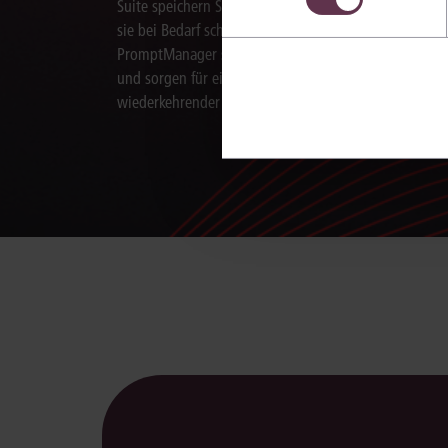
Suite speichern Sie Aufträge an die KI und nutzen
sie bei Bedarf schnell erneut. Mit dem
PromptManager standardisieren Sie Arbeitsabläufe
und sorgen für eine effiziente Bearbeitung
wiederkehrender juristischer Aufgaben.