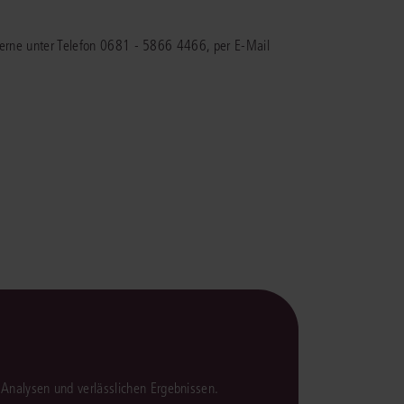
rrecht
 gerne unter Telefon 0681 - 5866 4466, per E-Mail
lprozessrecht
en Analysen und verlässlichen Ergebnissen.