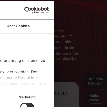
Schneller analysieren
Über Cookies
Die juris KI-Suite beschleunigt die Analyse
komplexer juristischer Fragestellungen. Sie hilft
dabei, Sachverhalte einzuordnen, Zusammenhänge
zu erkennen und belastbare Ansatzpunkte für die
weitere Bearbeitung zu gewinnen. Dabei können Sie
sich auf die Quellenqualität und die Aktualität des
rerfahrung effizienter zu
juris Datenraums verlassen.
aktiviert werden. Der
n, unsere Produkte zu
Live‑Demo
& Kontakt
er Zustimmung erklären Sie
rweise in Drittländer (z.B.
15 Minuten Live-Demo zur
isen.
Online-
Marketing
Produkt­
juris KI-Suite
e unter den Einstellungen
berater