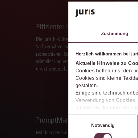
Effizienter recherchieren
Zustimmung
Die juris KI-Suite ermöglicht Ihnen, nach ganzen
Sachverhalten statt nur nach Stichworten zu
recherchieren. So finden Sie relevante Inhalte
Herzlich willkommen bei juri
schneller und erhalten Ergebnisse, mit denen Sie
Aktuelle Hinweise zu Coo
direkt weiterarbeiten können.
Cookies helfen uns, den be
Cookies sind kleine Textda
gestalten.
Einige sind technisch unbe
Verwendung von Cookies, d
optimieren, können Sie zus
sich auch damit einverstan
Einwilligungsauswahl
PromptManager
die USA) übermittelt werde
Notwendig
Ihre Einstellungen können 
Mit dem persönlichen PromptManager der juris KI-
im Cookiebanner sowie in