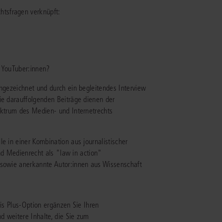
tsfragen verknüpft:
IS AKADEMIE
ziert und zertifiziert: Online-
ildungen
für Fachanwälte
in allen
ienstrecht
gen Fachgebieten.
er YouTuber:innen?
echt
chgezeichnet und durch ein begleitendes Interview
ie darauffolgenden Beiträge dienen der
mehr erfahren
ektrum des Medien- und Internetrechts
e in einer Kombination aus journalistischer
 und Medienrecht als "law in action"
uristen
 sowie anerkannte Autor:innen aus Wissenschaft
Online-Produktberater starten
Alle Kontaktmöglichkeiten
echt
uris Plus-Option ergänzen Sie Ihren
d weitere Inhalte, die Sie zum
 und