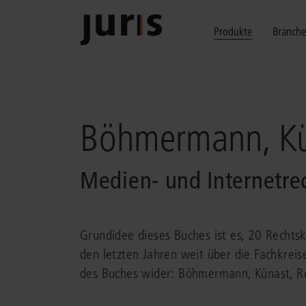
Produkte
Branch
Wählen Sie bitt
Kompetenz für j
Unsere Services
zurück
zurück
zurück
Böhmermann, Kü
Schalten Sie mit unseren flexibel ko
Erfahren Sie, welche Vorteile die Lö
Fragen zum juris Portal oder zu uns
Alle Produkte anzeigen
Medien- und Internetrec
Grundidee dieses Buches ist es, 20 Rechtsk
den letzten Jahren weit über die Fachkreise
juris Recht
juris Business
juris Akademie
des Buches wider: Böhmermann, Künast, R
zu den Produkten
zu den Produkten
zu den Produkten