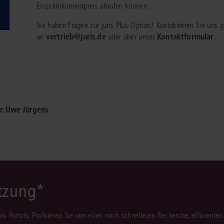
Einzeldokumentpreis abrufen können.
Immaterialgüte
Kanzleimanagement
Sie haben Fragen zur juris Plus-Option? Kontaktieren Sie uns
Zivil- und Zivi
vertrieb@juris.de
Kontaktformular
an
oder über unser
.
Medizinrecht
Miet- und Wohneigentumsrecht
r. Uwe Jürgens
ützung*
juris Portals. Profitieren Sie von einer noch schnelleren Recherche, effizient