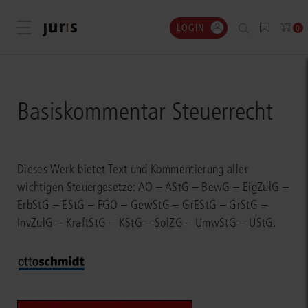
LOGIN
Menü öffnen
0
Basiskommentar Steuerrecht
Dieses Werk bietet Text und Kommentierung aller
wichtigen Steuergesetze: AO – AStG – BewG – EigZulG –
ErbStG – EStG – FGO – GewStG – GrEStG – GrStG –
InvZulG – KraftStG – KStG – SolZG – UmwStG – UStG.