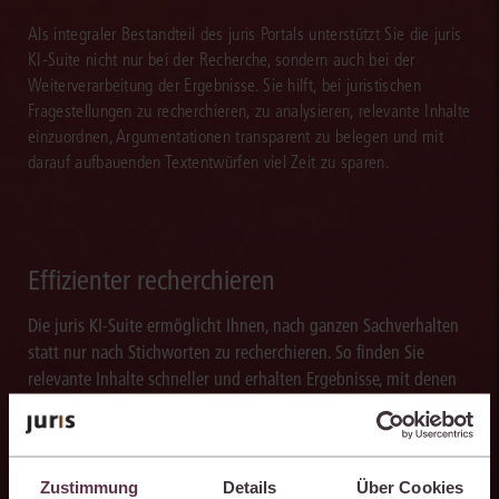
Als integraler Bestandteil des juris Portals unterstützt Sie die juris
KI-Suite nicht nur bei der Recherche, sondern auch bei der
Weiterverarbeitung der Ergebnisse. Sie hilft, bei juristischen
Fragestellungen zu recherchieren, zu analysieren, relevante Inhalte
einzuordnen, Argumentationen transparent zu belegen und mit
darauf aufbauenden Textentwürfen viel Zeit zu sparen.
Effizienter recherchieren
Die juris KI-Suite ermöglicht Ihnen, nach ganzen Sachverhalten
statt nur nach Stichworten zu recherchieren. So finden Sie
relevante Inhalte schneller und erhalten Ergebnisse, mit denen
Sie direkt weiterarbeiten können.
Zustimmung
Details
Über Cookies