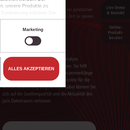
n, unsere Produkte zu
Live‑Demo
verarbeitung der Ergebnisse. Sie hilft, bei juristischen
& Kontakt
er Zustimmung erklären Sie
 darauf aufbauenden Textentwürfen viel Zeit zu sparen.
rweise in Drittländer (z.B.
isen.
Online-
Marketing
Produkt­
e unter den Einstellungen
berater
Schneller analysieren
Die juris KI-Suite beschleunigt die Analyse
komplexer juristischer Fragestellungen. Sie hilft
ALLES AKZEPTIEREN
dabei, Sachverhalte einzuordnen, Zusammenhänge
zu erkennen und belastbare Ansatzpunkte für die
weitere Bearbeitung zu gewinnen. Dabei können Sie
sich auf die Quellenqualität und die Aktualität des
juris Datenraums verlassen.