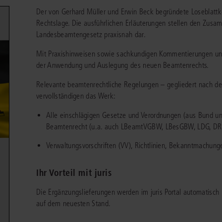
chen
Sie
Der von Gerhard Müller und Erwin Beck begründete Loseblattk
Vereine und Verbände
die
ier
Finden Sie Lösungen und Inhalte, die zu Ihrem Fachgebiet passen.
Rechtslage. Die ausführlichen Erläuterungen stellen den Zu
JURIS BUSINESS
JUR
l,
WEITERE SERVICES
Landesbeamtengesetz praxisnah dar.
Unternehmen
Arbeitsrecht
Notare
e
Praxisnah und intuitiv: Schutz vor rechtlichen
Qualifi
eit
Mit Praxishinweisen sowie sachkundigen Kommentierungen unte
FAQ
Referendariat
Risiken
für Unternehmen, Institutionen
Fortb
Außenwirtschaftsrecht
Öffentliches D
er
ten
der Anwendung und Auslegung des neuen Beamtenrechts.
l
und Steuerberater
.
wichti
en
e
Downloads
Studium und Hochschule
ortal
Bankrecht
Öffentliches R
Relevante beamtenrechtliche Regelungen – gegliedert nach den
Veranstaltungen
vervollständigen das Werk:
Compliance
Sozialrecht
mehr erfahren
Alle einschlägigen Gesetze und Verordnungen (aus Bund 
juris PraxisReporte
Datenschutzrecht
Steuerrecht
Beamtenrecht (u.a. auch LBeamtVGBW, LBesGBW, LDG, DR
Erbrecht
Strafrecht
Verwaltungsvorschriften (VV), Richtlinien, Bekanntmachun
Familienrecht
Unternehmensj
Ihr Vorteil mit juris
Handels- und Gesellschaftsrecht
Verkehrsrecht
Die Ergänzungslieferungen werden im juris Portal automatisch 
66-4466
(Mo-Do 9-18 Uhr, Fr 9-17 Uhr).
Insolvenzrecht
Versicherungsr
1 5866-4422
(Mo-Fr 8-18 Uhr).
duktberater für eine erste Produktempfehlung.
auf dem neuesten Stand.
IT-und Medienrecht
Wettbewerbs-