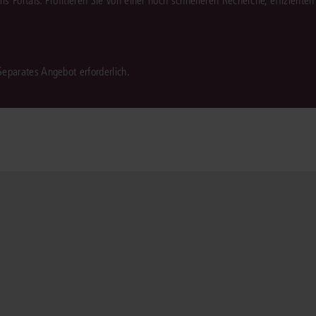
juris Portals. Profitieren Sie von einer noch schnelleren Recherche, effizient
 Separates Angebot erforderlich.