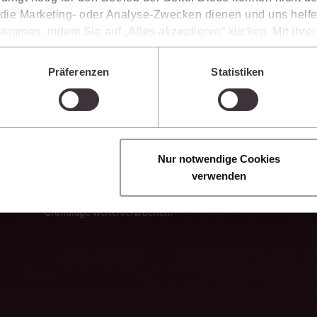
ie Marketing- oder Analyse-Zwecken dienen und uns helfe
Sie die juris KI-Suite nicht nur bei der Recherche, sondern auch bei der Weiter
timmen, indem Sie auf „Alles akzeptieren“ klicken. Mit Ihr
vante Inhalte einzuordnen, Argumentationen transparent zu belegen und mit
den, dass die mittels der Cookies erhobenen Daten mögliche
n, die ein niedrigeres Datenschutzniveau als die EU aufwe
Präferenzen
Statistiken
Sie jederzeit individuell anpassen. Weitere Infos finden Si
 unseren
Hinweisen zum Datenschutz
.
Ergebnisse sicher belegen
Die juris KI-Suite belegt ihre Ergebnisse mit
Nur notwendige Cookies
nachvollziehbaren, zitierfähigen Quellenverweisen.
verwenden
So können Sie die Antworten transparent prüfen,
fachlich einordnen und auf einer belastbaren
Grundlage weiterverarbeiten.