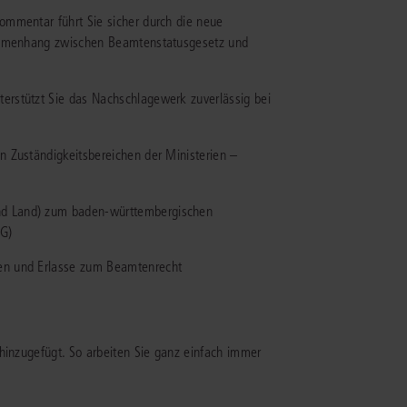
ommentar führt Sie sicher durch die neue
sammenhang zwischen Beamtenstatusgesetz und
IS AKADEMIE
ziert und zertifiziert: Online-
rstützt Sie das Nachschlagewerk zuverlässig bei
ildungen
für Fachanwälte
in allen
ienstrecht
gen Fachgebieten.
echt
 Zuständigkeitsbereichen der Ministerien –
mehr erfahren
und Land) zum baden-württembergischen
G)
gen und Erlasse zum Beamtenrecht
uristen
Online-Produktberater starten
hinzugefügt. So arbeiten Sie ganz einfach immer
Alle Kontaktmöglichkeiten
echt
 und