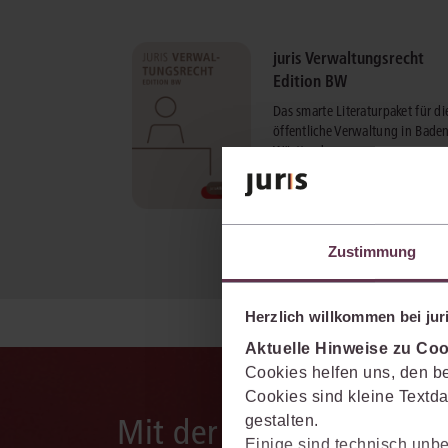
juris Verwaltungsrecht
Edition BW
Das smarte Literaturpaket für di
öffentliche Verwaltung in Bade
Württemberg.
mehr Informationen
Zustimmung
Herzlich willkommen bei juri
Aktuelle Hinweise zu Coo
Cookies helfen uns, den be
Cookies sind kleine Textda
Mit der juris KI-Suite d
gestalten.
Einige sind technisch unbe