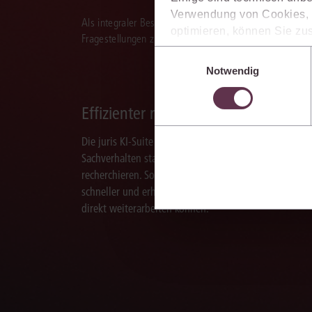
Verwendung von Cookies, d
Als integraler Bestandteil des juris Portals unterstützt 
optimieren, können Sie zus
Fragestellungen zu recherchieren, zu analysieren, rele
sich auch damit einverstan
Einwilligungsauswahl
die USA) übermittelt werde
Notwendig
Ihre Einstellungen können 
im Cookiebanner sowie in
Effizienter recherchieren
Die juris KI-Suite ermöglicht Ihnen, nach ganzen
Sachverhalten statt nur nach Stichworten zu
recherchieren. So finden Sie relevante Inhalte
schneller und erhalten Ergebnisse, mit denen Sie
direkt weiterarbeiten können.