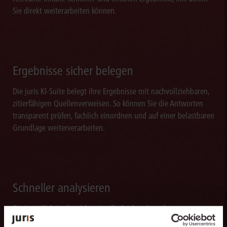
Sie direkt weiterarbeiten können.
Ergebnisse sicher belegen
Die juris KI-Suite belegt ihre Ergebnisse mit nachvollziehbaren,
zitierfähigen Quellenverweisen. So können Sie die Antworten
transparent prüfen, fachlich einordnen und auf einer belastbaren
Grundlage weiterverarbeiten.
Schneller analysieren
Die juris KI-Suite beschleunigt die Analyse komplexer
juristischer Fragestellungen. Sie hilft dabei, Sachverhalte