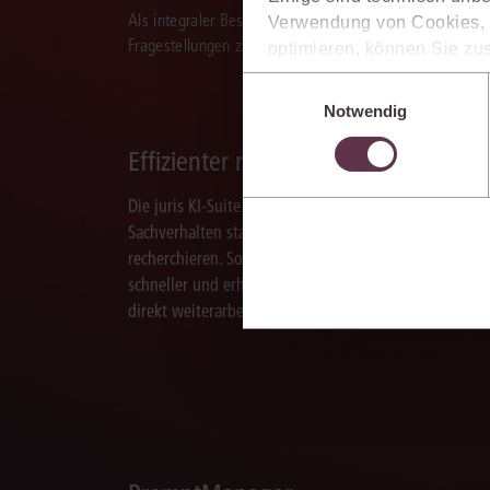
Als integraler Bestandteil des juris Portals unterstützt 
Verwendung von Cookies, d
Fragestellungen zu recherchieren, zu analysieren, rele
optimieren, können Sie zus
sich auch damit einverstan
Einwilligungsauswahl
die USA) übermittelt werde
Notwendig
Ihre Einstellungen können 
im Cookiebanner sowie in
Effizienter recherchieren
Die juris KI-Suite ermöglicht Ihnen, nach ganzen
Sachverhalten statt nur nach Stichworten zu
recherchieren. So finden Sie relevante Inhalte
schneller und erhalten Ergebnisse, mit denen Sie
direkt weiterarbeiten können.