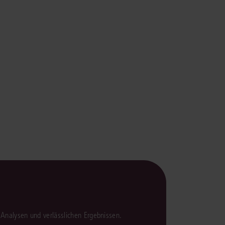
rrecht
lprozessrecht
en Analysen und verlässlichen Ergebnissen.