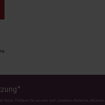
Immaterialgüte
Kanzleimanagement
Zivil- und Zivi
Medizinrecht
Miet- und Wohneigentumsrecht
ing
ützung*
juris Portals. Profitieren Sie von einer noch schnelleren Recherche, effizient