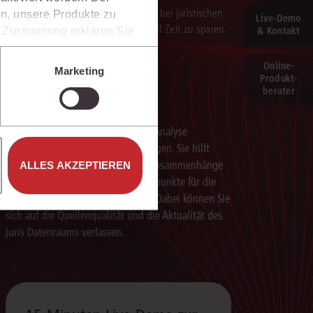
verarbeitung der Ergebnisse. Sie hilft, bei juristischen
n, unsere Produkte zu
Live‑Demo
 darauf aufbauenden Textentwürfen viel Zeit zu sparen.
& Kontakt
er Zustimmung erklären Sie
rweise in Drittländer (z.B.
isen.
Online-
Marketing
Produkt­
e unter den Einstellungen
berater
Schneller analysieren
Die juris KI-Suite beschleunigt die Analyse
komplexer juristischer Fragestellungen. Sie hilft
dabei, Sachverhalte einzuordnen, Zusammenhänge
ALLES AKZEPTIEREN
zu erkennen und belastbare Ansatzpunkte für die
weitere Bearbeitung zu gewinnen. Dabei können Sie
sich auf die Quellenqualität und die Aktualität des
juris Datenraums verlassen.