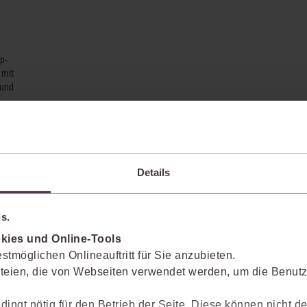
p-
 mit
 und
Details
s.
kies und Online-Tools
stmöglichen Onlineauftritt für Sie anzubieten.
teien, die von Webseiten verwendet werden, um die Benutze
enkt das Wissen mit.
dingt nötig für den Betrieb der Seite. Diese können nicht de