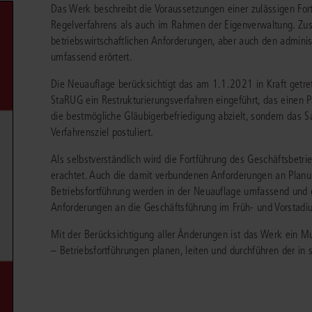
Das Werk beschreibt die Voraussetzungen einer zulässigen Fo
chen
Sie
Vereine und Verbände
die
ier
Regelverfahrens als auch im Rahmen der Eigenverwaltung. Zusä
Finden Sie Lösungen und Inhalte, die zu Ihrem Fachgebiet passen.
JURIS BUSINESS
JUR
l,
betriebswirtschaftlichen Anforderungen, aber auch den admini
WEITERE SERVICES
Unternehmen
Arbeitsrecht
Notare
umfassend erörtert.
e
Praxisnah und intuitiv: Schutz vor rechtlichen
Qualifi
eit
FAQ
Referendariat
Risiken
für Unternehmen, Institutionen
Fortb
Außenwirtschaftsrecht
Öffentliches D
er
ten
Die Neuauflage berücksichtigt das am 1.1.2021 in Kraft getr
l
und Steuerberater
.
wichti
en
e
StaRUG ein Restrukturierungsverfahren eingeführt, das einen
Downloads
Studium und Hochschule
ortal
Bankrecht
Öffentliches R
die bestmögliche Gläubigerbefriedigung abzielt, sondern das S
Verfahrensziel postuliert.
Veranstaltungen
Compliance
Sozialrecht
mehr erfahren
Als selbstverständlich wird die Fortführung des Geschäftsbetr
juris PraxisReporte
Datenschutzrecht
Steuerrecht
erachtet. Auch die damit verbundenen Anforderungen an Plan
Betriebsfortführung werden in der Neuauflage umfassend und 
Erbrecht
Strafrecht
Anforderungen an die Geschäftsführung im Früh- und Vorstadi
Familienrecht
Unternehmensj
Mit der Berücksichtigung aller Änderungen ist das Werk ein Mu
– Betriebsfortführungen planen, leiten und durchführen der in s
Handels- und Gesellschaftsrecht
Verkehrsrecht
66-4466
(Mo-Do 9-18 Uhr, Fr 9-17 Uhr).
Insolvenzrecht
Versicherungsr
1 5866-4422
(Mo-Fr 8-18 Uhr).
duktberater für eine erste Produktempfehlung.
IT-und Medienrecht
Wettbewerbs-