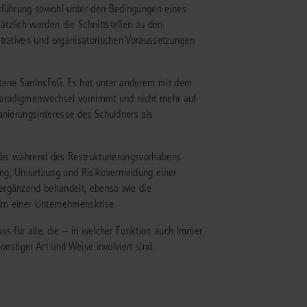
rtführung sowohl unter den Bedingungen eines
tzlich werden die Schnittstellen zu den
IS AKADEMIE
strativen und organisatorischen Voraussetzungen
ziert und zertifiziert: Online-
ildungen
für Fachanwälte
in allen
ienstrecht
etene SanInsFoG. Es hat unter anderem mit dem
gen Fachgebieten.
 Paradigmenwechsel vornimmt und nicht mehr auf
echt
anierungsinteresse des Schuldners als
mehr erfahren
iebs während des Restrukturierungsvorhabens
ung, Umsetzung und Risikovermeidung einer
ergänzend behandelt, ebenso wie die
um einer Unternehmenskrise.
uristen
ss für alle, die – in welcher Funktion auch immer
onstiger Art und Weise involviert sind.
Online-Produktberater starten
Alle Kontaktmöglichkeiten
echt
 und