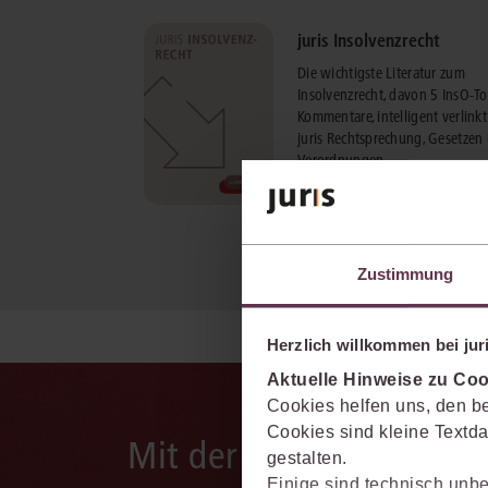
juris Insolvenzrecht
Die wichtigste Literatur zum
Insolvenzrecht, davon 5 InsO-To
Kommentare, intelligent verlinkt
juris Rechtsprechung, Gesetzen
Verordnungen.
mehr Informationen
Zustimmung
Herzlich willkommen bei juri
Aktuelle Hinweise zu Coo
Cookies helfen uns, den be
Cookies sind kleine Textda
Mit der juris KI-Suite d
gestalten.
Einige sind technisch unbe