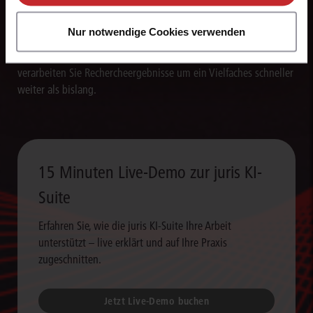
Texte blitzschnell erstellen
Nur notwendige Cookies verwenden
Die juris KI-Suite erstellt in Sekunden Textentwürfe für
Schriftsätze, Stellungnahmen und andere Dokumente. So
verarbeiten Sie Rechercheergebnisse um ein Vielfaches schneller
weiter als bislang.
15 Minuten Live-Demo zur juris KI-
Suite
Erfahren Sie, wie die juris KI-Suite Ihre Arbeit
unterstützt – live erklärt und auf Ihre Praxis
zugeschnitten.
Jetzt Live-Demo buchen