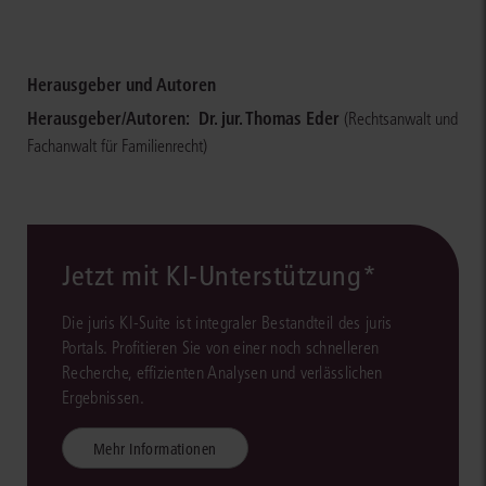
Herausgeber und Autoren
Herausgeber/Autoren:
Dr. jur. Thomas Eder
(Rechtsanwalt und
Fachanwalt für Familienrecht)
Jetzt mit KI-Unterstützung*
Die juris KI-Suite ist integraler Bestandteil des juris
Portals. Profitieren Sie von einer noch schnelleren
Recherche, effizienten Analysen und verlässlichen
Ergebnissen.
Mehr Informationen