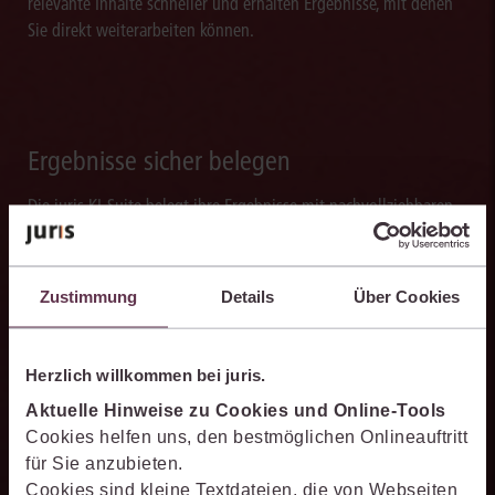
relevante Inhalte schneller und erhalten Ergebnisse, mit denen
Sie direkt weiterarbeiten können.
Ergebnisse sicher belegen
Die juris KI-Suite belegt ihre Ergebnisse mit nachvollziehbaren,
zitierfähigen Quellenverweisen. So können Sie die Antworten
transparent prüfen, fachlich einordnen und auf einer belastbaren
Grundlage weiterverarbeiten.
Zustimmung
Details
Über Cookies
Herzlich willkommen bei juris.
Aktuelle Hinweise zu Cookies und Online-Tools
Schneller analysieren
Cookies helfen uns, den bestmöglichen Onlineauftritt
Die juris KI-Suite beschleunigt die Analyse komplexer
für Sie anzubieten.
juristischer Fragestellungen. Sie hilft dabei, Sachverhalte
Cookies sind kleine Textdateien, die von Webseiten