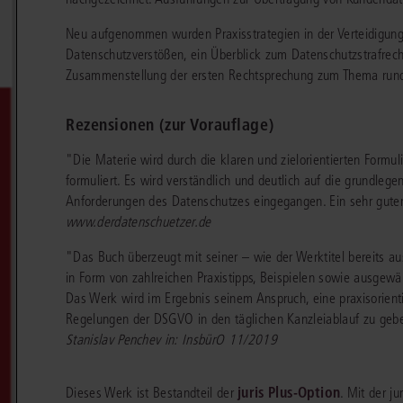
chen
Sie
Vereine und Verbände
die
ier
Neu aufgenommen wurden Praxisstrategien in der Verteidigun
Finden Sie Lösungen und Inhalte, die zu Ihrem Fachgebiet passen.
JURIS BUSINESS
JUR
l,
Datenschutzverstößen, ein Überblick zum Datenschutzstrafrech
WEITERE SERVICES
Unternehmen
Arbeitsrecht
Notare
Zusammenstellung der ersten Rechtsprechung zum Thema rund
e
Praxisnah und intuitiv: Schutz vor rechtlichen
Qualifi
eit
FAQ
Referendariat
Risiken
für Unternehmen, Institutionen
Fortb
Außenwirtschaftsrecht
Öffentliches D
er
ten
l
und Steuerberater
.
wichti
en
e
Rezensionen (zur Vorauflage)
Downloads
Studium und Hochschule
ortal
Bankrecht
Öffentliches R
"Die Materie wird durch die klaren und zielorientierten Formu
Veranstaltungen
Compliance
Sozialrecht
formuliert. Es wird verständlich und deutlich auf die grundle
mehr erfahren
Anforderungen des Datenschutzes eingegangen. Ein sehr gute
juris PraxisReporte
Datenschutzrecht
Steuerrecht
www.derdatenschuetzer.de
Erbrecht
Strafrecht
"Das Buch überzeugt mit seiner – wie der Werktitel bereits a
in Form von zahlreichen Praxistipps, Beispielen sowie ausgewä
Familienrecht
Unternehmensj
Das Werk wird im Ergebnis seinem Anspruch, eine praxisorient
Regelungen der DSGVO in den täglichen Kanzleiablauf zu geb
Handels- und Gesellschaftsrecht
Verkehrsrecht
Stanislav Penchev in: InsbürO 11/2019
66-4466
(Mo-Do 9-18 Uhr, Fr 9-17 Uhr).
Insolvenzrecht
Versicherungsr
1 5866-4422
(Mo-Fr 8-18 Uhr).
duktberater für eine erste Produktempfehlung.
juris Plus-Option
Dieses Werk ist Bestandteil der
. Mit der j
IT-und Medienrecht
Wettbewerbs-