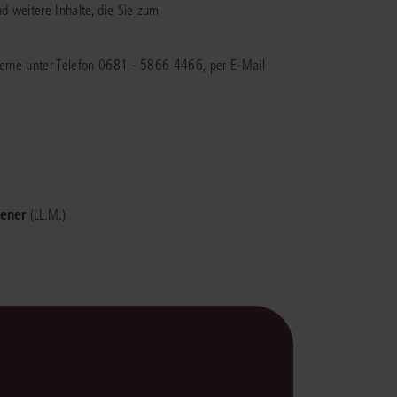
d weitere Inhalte, die Sie zum
rrecht
lprozessrecht
 gerne unter Telefon 0681 - 5866 4466, per E-Mail
sener
(LL.M.)