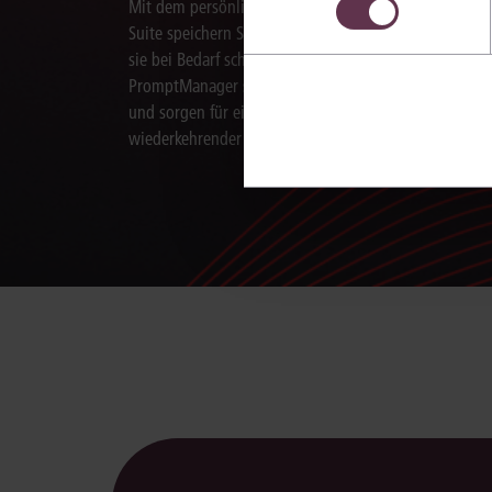
Mit dem persönlichen PromptManager der juris KI-
im Cookiebanner sowie in
Suite speichern Sie Aufträge an die KI und nutzen
sie bei Bedarf schnell erneut. Mit dem
PromptManager standardisieren Sie Arbeitsabläufe
und sorgen für eine effiziente Bearbeitung
wiederkehrender juristischer Aufgaben.