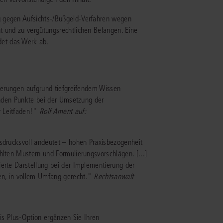
g gegen Aufsichts-/Bußgeld-Verfahren wegen
IS AKADEMIE
t und zu vergütungsrechtlichen Belangen. Eine
et das Werk ab.
ziert und zertifiziert: Online-
ildungen
für Fachanwälte
in allen
ienstrecht
gen Fachgebieten.
echt
lierungen aufgrund tiefgreifendem Wissen
genden Punkte bei der Umsetzung der
mehr erfahren
r Leitfaden!"
Rolf Ament auf:
usdrucksvoll andeutet – hohen Praxisbezogenheit
hlten Mustern und Formulierungsvorschlägen. [...]
uristen
ierte Darstellung bei der Implementierung der
en, in vollem Umfang gerecht."
Rechtsanwalt
Online-Produktberater starten
Alle Kontaktmöglichkeiten
echt
uris Plus-Option ergänzen Sie Ihren
 und