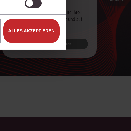
juris KI-Suite
Erfahren Sie, wie die juris KI-Suite Ihre
Arbeit unterstützt – live erklärt und auf
Ihre Praxis zugeschnitten.
ALLES AKZEPTIEREN
Jetzt Live-Demo buchen