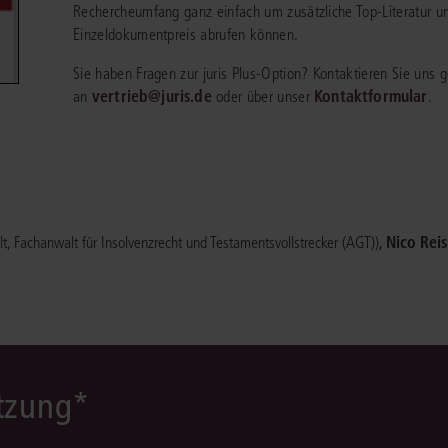
Rechercheumfang ganz einfach um zusätzliche Top-Literatur un
Immaterialgüte
Einzeldokumentpreis abrufen können.
Kanzleimanagement
Zivil- und Zivi
Sie haben Fragen zur juris Plus-Option? Kontaktieren Sie uns
Medizinrecht
vertrieb@juris.de
Kontaktformular
an
oder über unser
.
Miet- und Wohneigentumsrecht
,
Nico Rei
t, Fachanwalt für Insolvenzrecht und Testamentsvollstrecker (AGT))
ützung*