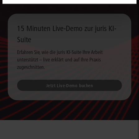
15 Minuten Live-Demo zur juris KI-
Suite
Erfahren Sie, wie die juris KI-Suite Ihre Arbeit
unterstützt – live erklärt und auf Ihre Praxis
zugeschnitten.
Jetzt Live-Demo buchen