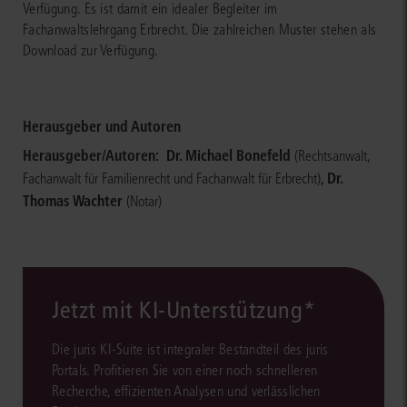
Verfügung. Es ist damit ein idealer Begleiter im
Fachanwaltslehrgang Erbrecht. Die zahlreichen Muster stehen als
Download zur Verfügung.
Herausgeber und Autoren
Herausgeber/Autoren:
Dr. Michael Bonefeld
(Rechtsanwalt,
,
Dr.
Fachanwalt für Familienrecht und Fachanwalt für Erbrecht)
Thomas Wachter
(Notar)
Jetzt mit KI-Unterstützung*
Die juris KI-Suite ist integraler Bestandteil des juris
Portals. Profitieren Sie von einer noch schnelleren
Recherche, effizienten Analysen und verlässlichen