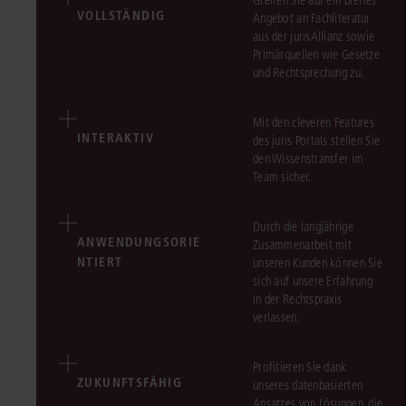
Greifen Sie auf ein breites
VOLLSTÄNDIG
Angebot an Fachliteratur
aus der jurisAllianz sowie
Primärquellen wie Gesetze
und Rechtsprechung zu.
Mit den cleveren Features
INTERAKTIV
des juris Portals stellen Sie
den Wissenstransfer im
Team sicher.
Durch die langjährige
ANWENDUNGSORIE
Zusammenarbeit mit
NTIERT
unseren Kunden können Sie
sich auf unsere Erfahrung
in der Rechtspraxis
verlassen.
Profitieren Sie dank
ZUKUNFTSFÄHIG
unseres datenbasierten
Ansatzes von Lösungen, die