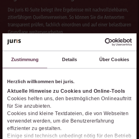
Die juris KI-Suite belegt ihre Ergebnisse mit nachvollziehbaren,
zitierfähigen Quellenverweisen. So können Sie die Antworten
transparent prüfen, fachlich einordnen und auf einer belastbaren
Grundlage weiterverarbeiten.
Zustimmung
Details
Über Cookies
Schneller analysieren
Die juris KI-Suite beschleunigt die Analyse komplexer
Herzlich willkommen bei juris.
juristischer Fragestellungen. Sie hilft dabei, Sachverhalte
Aktuelle Hinweise zu Cookies und Online-Tools
einzuordnen, Zusammenhänge zu erkennen und belastbare
Cookies helfen uns, den bestmöglichen Onlineauftritt
Ansatzpunkte für die weitere Bearbeitung zu gewinnen. Dabei
für Sie anzubieten.
können Sie sich auf die Quellenqualität und die Aktualität des
Cookies sind kleine Textdateien, die von Webseiten
juris Datenraums verlassen.
verwendet werden, um die Benutzererfahrung
effizienter zu gestalten.
Einige sind technisch unbedingt nötig für den Betrieb