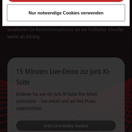
Texte blitzschnell erstellen
Nur notwendige Cookies verwenden
Die juris KI-Suite erstellt in Sekunden Textentwürfe für
Schriftsätze, Stellungnahmen und andere Dokumente. So
verarbeiten Sie Rechercheergebnisse um ein Vielfaches schneller
weiter als bislang.
15 Minuten Live-Demo zur juris KI-
Suite
Erfahren Sie, wie die juris KI-Suite Ihre Arbeit
unterstützt – live erklärt und auf Ihre Praxis
zugeschnitten.
Jetzt Live-Demo buchen