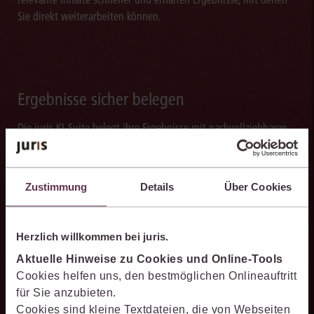
Sie direkt weiterarbeiten können.
Ergebnisse sicher belegen
Die juris KI-Suite belegt ihre Ergebnisse mit nachvollziehbaren,
zitierfähigen Quellenverweisen. So können Sie die Antworten
transparent prüfen, fachlich einordnen und auf einer belastbaren
Grundlage weiterverarbeiten.
Zustimmung
Details
Über Cookies
Herzlich willkommen bei juris.
Schneller analysieren
Aktuelle Hinweise zu Cookies und Online-Tools
Cookies helfen uns, den bestmöglichen Onlineauftritt
Die juris KI-Suite beschleunigt die Analyse komplexer
für Sie anzubieten.
juristischer Fragestellungen. Sie hilft dabei, Sachverhalte
Cookies sind kleine Textdateien, die von Webseiten